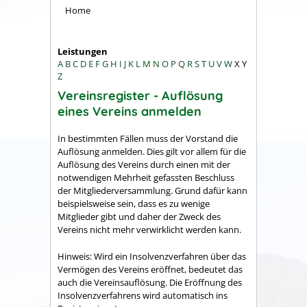
Home
Leistungen
A
B
C
D
E
F
G
H
I
J
K
L
M
N
O
P
Q
R
S
T
U
V
W
X
Y
Z
Vereinsregister - Auflösung
eines Vereins anmelden
In bestimmten Fällen muss der Vorstand die
Auflösung anmelden. Dies gilt vor allem für die
Auflösung des Vereins durch einen mit der
notwendigen Mehrheit gefassten Beschluss
der Mitgliederversammlung. Grund dafür kann
beispielsweise sein, dass es zu wenige
Mitglieder gibt und daher der Zweck des
Vereins nicht mehr verwirklicht werden kann.
Hinweis: Wird ein Insolvenzverfahren über das
Vermögen des Vereins eröffnet, bedeutet das
auch die Vereinsauflösung. Die Eröffnung des
Insolvenzverfahrens wird automatisch ins