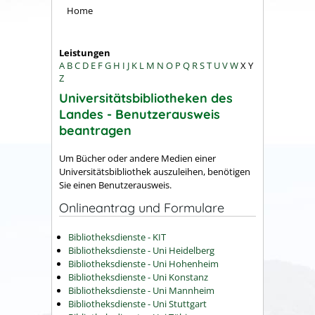
Home
Leistungen
A
B
C
D
E
F
G
H
I
J
K
L
M
N
O
P
Q
R
S
T
U
V
W
X
Y
Z
Universitätsbibliotheken des
Landes - Benutzerausweis
beantragen
Um Bücher oder andere Medien einer
Universitätsbibliothek auszuleihen, benötigen
Sie einen Benutzerausweis.
Onlineantrag und Formulare
Bibliotheksdienste - KIT
Bibliotheksdienste - Uni Heidelberg
Bibliotheksdienste - Uni Hohenheim
Bibliotheksdienste - Uni Konstanz
Bibliotheksdienste - Uni Mannheim
Bibliotheksdienste - Uni Stuttgart