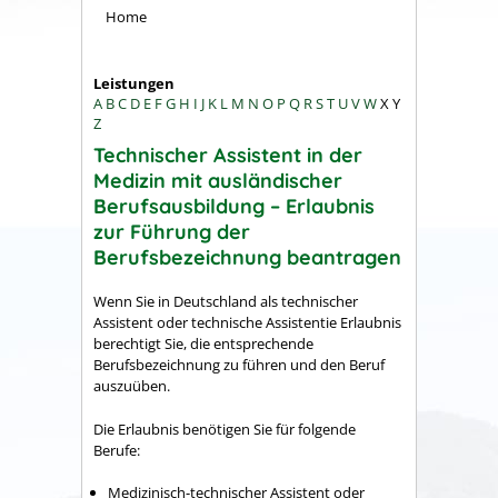
Home
Leistungen
A
B
C
D
E
F
G
H
I
J
K
L
M
N
O
P
Q
R
S
T
U
V
W
X
Y
Z
Technischer Assistent in der
Medizin mit ausländischer
Berufsausbildung – Erlaubnis
zur Führung der
Berufsbezeichnung beantragen
Wenn Sie in Deutschland als technischer
Assistent oder technische Assistentie Erlaubnis
berechtigt Sie, die entsprechende
Berufsbezeichnung zu führen und den Beruf
auszuüben.
Die Erlaubnis benötigen Sie für folgende
Berufe:
Medizinisch-technischer Assistent oder