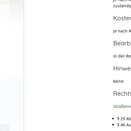
zuständi
Koste
je nach 
Bearb
in der R
Hinwe
keine
Recht
Straßenv
§ 29 A
§ 46 A