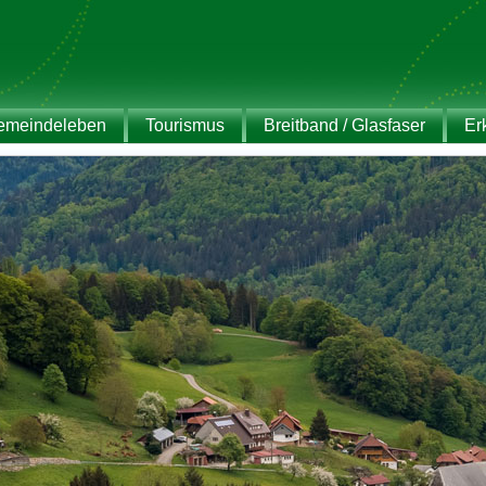
emeindeleben
Tourismus
Breitband / Glasfaser
Er