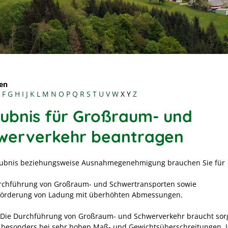
en
F
G
H
I
J
K
L
M
N
O
P
Q
R
S
T
U
V
W
X
Y
Z
aubnis für Großraum- und
werverkehr beantragen
aubnis beziehungsweise Ausnahmegenehmigung brauchen Sie für
rchführung von Großraum- und Schwertransporten sowie
förderung von Ladung mit überhöhten Abmessungen.
Die Durchführung von Großraum- und Schwerverkehr braucht sorg
 besonders bei sehr hohen Maß- und Gewichtsüberschreitungen. 