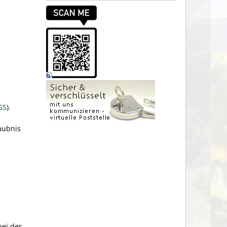
GS
).
laubnis
bei der