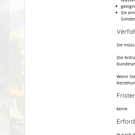
geeign
Sie ei
Sonde
Verfa
Sie müss
Die Antr
bundesei
Wenn Sie 
beziehu
Friste
keine
Erford
Je nach 