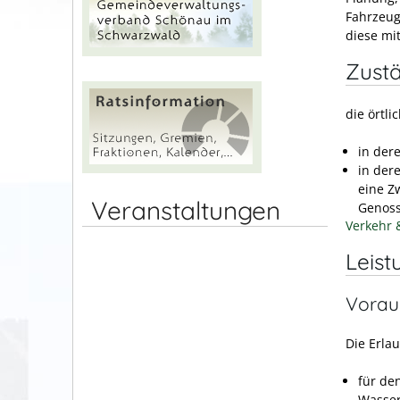
Fahrzeug
diese mi
Zustä
die örtl
in der
in der
eine Z
Veranstaltungen
Genoss
Verkehr 
Leist
Vorau
Die Erla
für de
Wasser