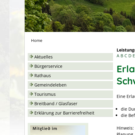
Home
Leistung
A
B
C
D
E
Aktuelles
Erl
Bürgerservice
Rathaus
Sch
Gemeindeleben
Tourismus
Eine Erl
Breitband / Glasfaser
die Du
Erklärung zur Barrierefreiheit
die Be
Hinweis:
Planung,