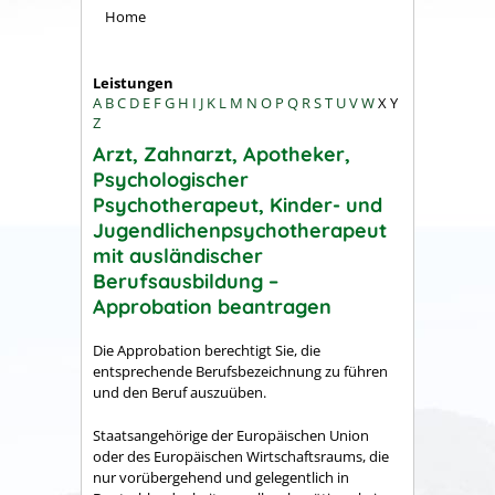
Home
Leistungen
A
B
C
D
E
F
G
H
I
J
K
L
M
N
O
P
Q
R
S
T
U
V
W
X
Y
Z
Arzt, Zahnarzt, Apotheker,
Psychologischer
Psychotherapeut, Kinder- und
Jugendlichenpsychotherapeut
mit ausländischer
Berufsausbildung –
Approbation beantragen
Die Approbation berechtigt Sie, die
entsprechende Berufsbezeichnung zu führen
und den Beruf auszuüben.
Staatsangehörige der Europäischen Union
oder des Europäischen Wirtschaftsraums, die
nur vorübergehend und gelegentlich in