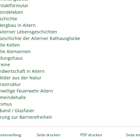
ntaktformular
indeleben
schichte
Bergbau in Aitern
Aiterner Lebensgeschichten
Geschichte der Aiterner Rathausglocke
Die Kelten
Die Alemannen
ldungshaus
reine
ndwirtschaft in Aitern
Bilder aus der Natur
frastruktur
eiwillige Feuerwehr Aitern
meindehalle
ismus
tband / Glasfaser
ärung zur Barrierefreiheit
eitenanfang
Seite drucken
PDF drucken
Seite e