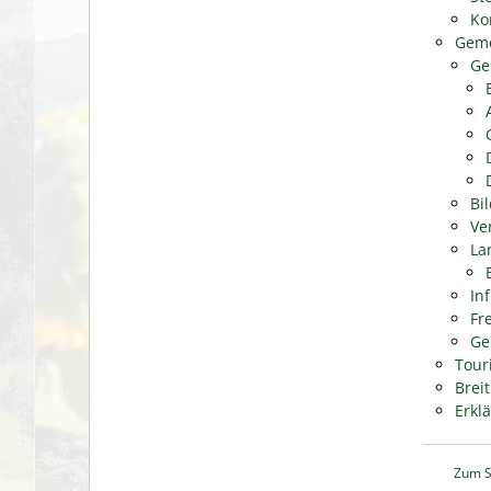
Ko
Geme
Ge
Bi
Ve
La
In
Fr
Ge
Tour
Brei
Erkl
Zum S