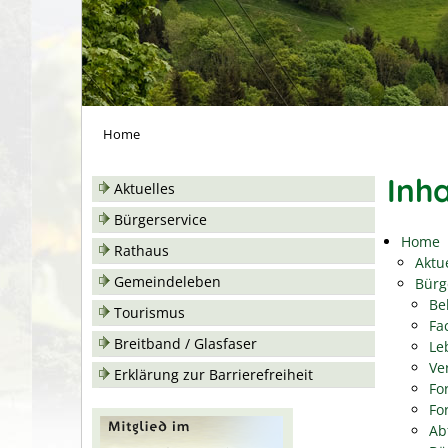
Home
Inha
Aktuelles
Bürgerservice
Home
Rathaus
Aktu
Gemeindeleben
Bürg
Be
Tourismus
Fa
Breitband / Glasfaser
Le
Ve
Erklärung zur Barrierefreiheit
Fo
Fo
Ab