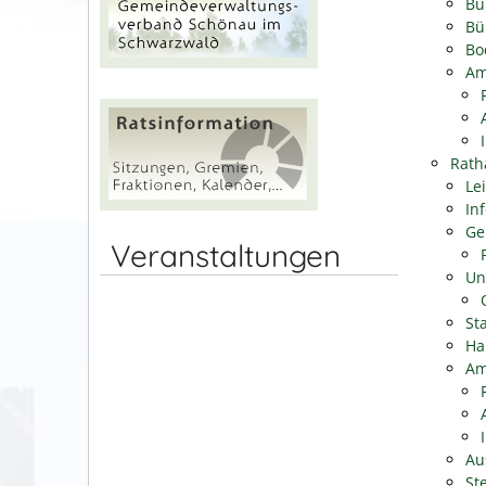
Bü
Bü
Bo
Am
Rath
Le
In
Ge
Veranstaltungen
Un
Sta
Ha
Am
Au
St