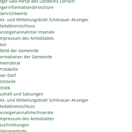
rger-Geo-Portal des Landkreis Lörrach
rgerinformationsbroschüre
denrichtwerte
ts- und Mitteilungsblatt Schönauer Anzeiger
Redaktionsschluss
Anzeigenannahme/ Inserate
Impressum des Amtsblattes
aus
itbild der Gemeinde
formationen der Gemeinde
meinderat
Protokolle
ser Dorf
Ortsteile
tistik
ushalt und Satzungen
ts- und Mitteilungsblatt Schönauer Anzeiger
Redaktionsschluss
Anzeigenannahme/Inserate
Impressum des Amtsblattes
sschreibungen
ellenangebote