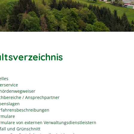
ltsverzeichnis
elles
erservice
hördenwegweiser
chbereiche / Ansprechpartner
benslagen
rfahrensbeschreibungen
rmulare
rmulare von externen Verwaltungsdienstleistern
fall und Grünschnitt