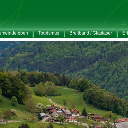
emeindeleben
Tourismus
Breitband / Glasfaser
Er