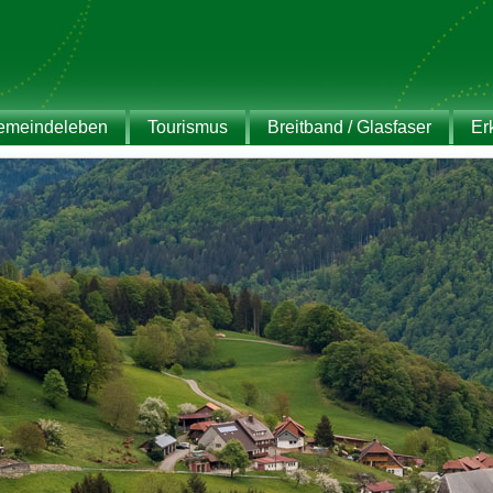
emeindeleben
Tourismus
Breitband / Glasfaser
Er