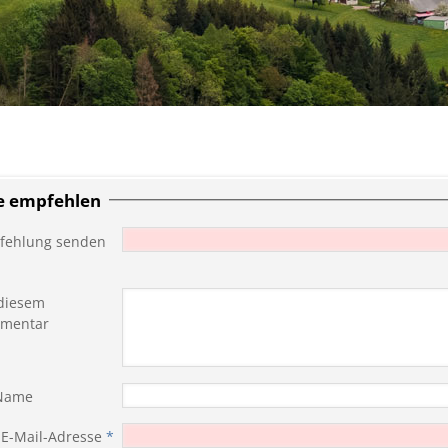
te empfehlen
fehlung senden
diesem
mentar
 Name
 E-Mail-Adresse
*