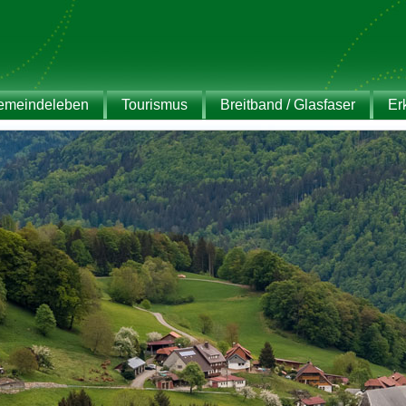
emeindeleben
Tourismus
Breitband / Glasfaser
Er