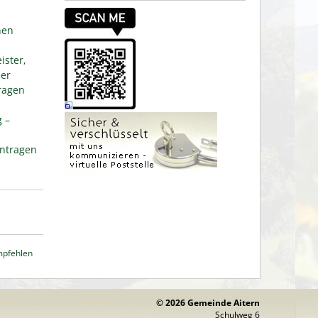
nen
ister,
her
ragen
g –
ntragen
mpfehlen
© 2026 Gemeinde Aitern
Schulweg 6