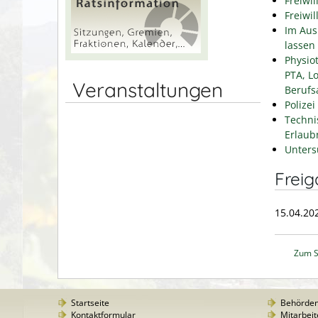
Freiwil
Freiwil
Im Aus
lassen
Physio
PTA, L
Veranstaltungen
Berufs
Polizei
Techni
Erlaub
Unters
Frei
15.04.20
Zum S
Startseite
Behörde
Kontaktformular
Mitarbeit