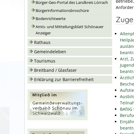
Betriebe
Bürger-Geo-Portal des Landkreis Lörrach
Anforder
Bürgerinformationsbroschüre
Zuge
Bodenrichtwerte
Amts- und Mitteilungsblatt Schönauer
Anzeiger
Altenp
Heilpä
Rathaus
auslän
Gemeindeleben
beantr
Arzt, 
Tourismus
Jugend
Breitband / Glasfaser
beantr
Ärztli
Erklärung zur Barrierefreiheit
Besche
Aufsti
Ausbil
Teiln
BAföG 
Berufs
Einjäh
beantr