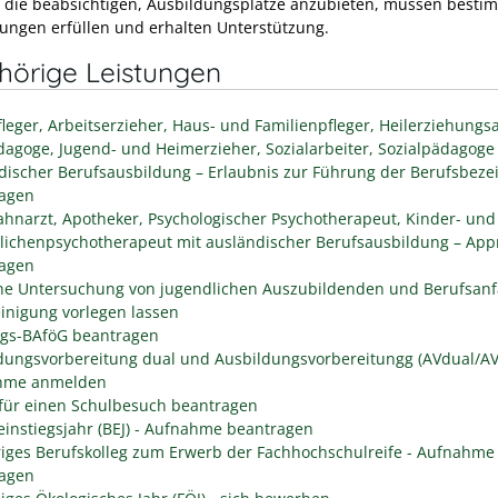
, die beabsichtigen, Ausbildungsplätze anzubieten, müssen besti
ungen erfüllen und erhalten Unterstützung.
hörige Leistungen
fleger, Arbeitserzieher, Haus- und Familienpfleger, Heilerziehungsa
dagoge, Jugend- und Heimerzieher, Sozialarbeiter, Sozialpädagoge
discher Berufsausbildung – Erlaubnis zur Führung der Berufsbez
agen
Zahnarzt, Apotheker, Psychologischer Psychotherapeut, Kinder- und
lichenpsychotherapeut mit ausländischer Berufsausbildung – App
agen
che Untersuchung von jugendlichen Auszubildenden und Berufsanf
inigung vorlegen lassen
egs-BAföG beantragen
dungsvorbereitung dual und Ausbildungsvorbereitungg (AVdual/AV)
ahme anmelden
für einen Schulbesuch beantragen
einstiegsjahr (BEJ) - Aufnahme beantragen
riges Berufskolleg zum Erwerb der Fachhochschulreife - Aufnahme
agen