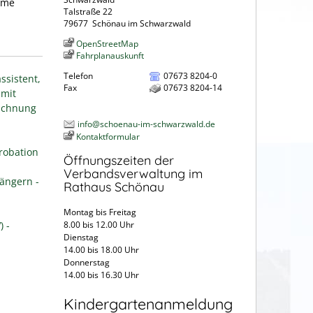
mme
Talstraße 22
79677
Schönau im Schwarzwald
OpenStreetMap
Fahrplanauskunft
Telefon
07673 8204-0
ssistent,
Fax
07673 8204-14
 mit
eichnung
info@schoenau-im-schwarzwald.de
Kontaktformular
robation
Öffnungszeiten der
Verbandsverwaltung im
ängern -
Rathaus Schönau
Montag bis Freitag
 -
8.00 bis 12.00 Uhr
Dienstag
14.00 bis 18.00 Uhr
Donnerstag
14.00 bis 16.30 Uhr
Kindergartenanmeldung