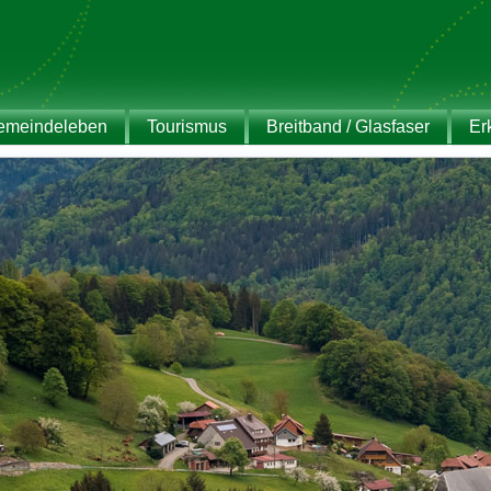
emeindeleben
Tourismus
Breitband / Glasfaser
Er