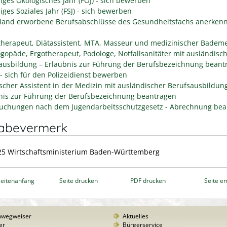
liges Ökologisches Jahr (FÖJ) - sich bewerben
liges Soziales Jahr (FSJ) - sich bewerben
land erworbene Berufsabschlüsse des Gesundheitsfachs anerken
therapeut, Diätassistent, MTA, Masseur und medizinischer Bademe
ogopäde, Ergotherapeut, Podologe, Notfallsanitäter mit ausländisc
ausbildung – Erlaubnis zur Führung der Berufsbezeichnung beant
 - sich für den Polizeidienst bewerben
scher Assistent in der Medizin mit ausländischer Berufsausbildun
nis zur Führung der Berufsbezeichnung beantragen
uchungen nach dem Jugendarbeitsschutzgesetz - Abrechnung bea
gabevermerk
25 Wirtschaftsministerium Baden-Württemberg
eitenanfang
Seite drucken
PDF drucken
Seite e
nwegweiser
Aktuelles
er
Bürgerservice