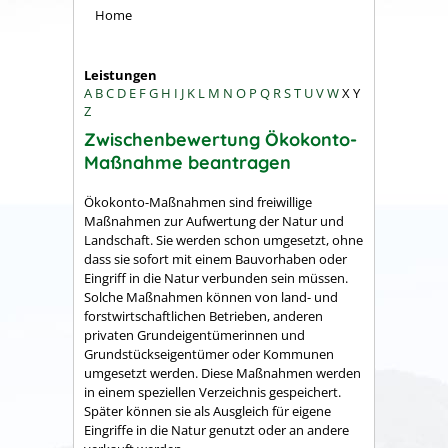
Home
Leistungen
A
B
C
D
E
F
G
H
I
J
K
L
M
N
O
P
Q
R
S
T
U
V
W
X
Y
Z
Zwischenbewertung Ökokonto-
Maßnahme beantragen
Ökokonto-Maßnahmen sind freiwillige
Maßnahmen zur Aufwertung der Natur und
Landschaft. Sie werden schon umgesetzt, ohne
dass sie sofort mit einem Bauvorhaben oder
Eingriff in die Natur verbunden sein müssen.
Solche Maßnahmen können von land- und
forstwirtschaftlichen Betrieben, anderen
privaten Grundeigentümerinnen und
Grundstückseigentümer oder Kommunen
umgesetzt werden. Diese Maßnahmen werden
in einem speziellen Verzeichnis gespeichert.
Später können sie als Ausgleich für eigene
Eingriffe in die Natur genutzt oder an andere