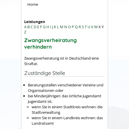
Home
Leistungen
A
B
C
D
E
F
G
H
I
J
K
L
M
N
O
P
Q
R
S
T
U
V
W
X
Y
Z
Zwangsverheiratung
verhindern
Zwangsverheiratung ist in Deutschland eine
Straftat.
Zuständige Stelle
Beratungsstellen verschiedener Vereine und
Organisationen oder
bei Minderjährigen: das örtliche Jugendamt
Jugendamt ist,
wenn Sie in einem Stadtkreis wohnen: die
Stadtverwaltung
wenn Sie in einem Landkreis wohnen: das
Landratsamt