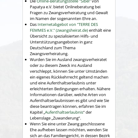
Die
Online-Beratungsstelle "Sibel"
von
Papatya e.V. bietet Onlineberatung bei
Fragen zu Zwangsverheiratung und Gewalt
im Namen der sogenannten Ehre an.
Das
Internetabgebot von "TERRE DES
FEMMES e.V." (zwangsheirat.de)
enthält eine
Übersicht zu spezialisierten Hilfs- und
Unterstützungsangeboten in ganz
Deutschland zum Thema
Zwangsverheiratung.
Wurden Sie im Ausland zwangsverheiratet
oder zu diesem Zweck ins Ausland
verschleppt, können Sie unter Umständen
ein eigenes Rückkehrrecht geltend machen
und eine Aufenthaltserlaubnis unter
erleichterten Bedingungen erhalten. Nähere
Informationen darüber, welche Arten von
Aufenthaltserlaubnissen es gibt und wie Sie
diese beantragen können, erfahren Sie im
Kapitel „
Aufenthaltserlaubnis
“ der
Lebenslage „Zuwanderung“.
Wenn Sie eine unter Zwang geschlossene
Ehe aufheben lassen möchten, wenden Sie
sich an das Familiengericht, in dessen Bezirk