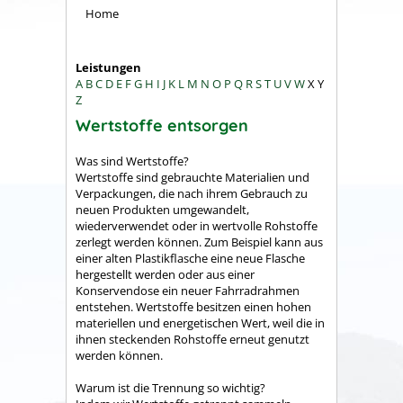
Home
Leistungen
A
B
C
D
E
F
G
H
I
J
K
L
M
N
O
P
Q
R
S
T
U
V
W
X
Y
Z
Wertstoffe entsorgen
Was sind Wertstoffe?
Wertstoffe sind gebrauchte Materialien und
Verpackungen, die nach ihrem Gebrauch zu
neuen Produkten umgewandelt,
wiederverwendet oder in wertvolle Rohstoffe
zerlegt werden können. Zum Beispiel kann aus
einer alten Plastikflasche eine neue Flasche
hergestellt werden oder aus einer
Konservendose ein neuer Fahrradrahmen
entstehen. Wertstoffe besitzen einen hohen
materiellen und energetischen Wert, weil die in
ihnen steckenden Rohstoffe erneut genutzt
werden können.
Warum ist die Trennung so wichtig?