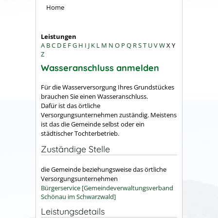
Home
Leistungen
A
B
C
D
E
F
G
H
I
J
K
L
M
N
O
P
Q
R
S
T
U
V
W
X
Y
Z
Wasseranschluss anmelden
Für die Wasserversorgung Ihres Grundstückes
brauchen Sie einen Wasseranschluss.
Dafür ist das örtliche
Versorgungsunternehmen zuständig. Meistens
ist das die Gemeinde selbst oder ein
städtischer Tochterbetrieb.
Zuständige Stelle
die Gemeinde beziehungsweise das örtliche
Versorgungsunternehmen
Bürgerservice [Gemeindeverwaltungsverband
Schönau im Schwarzwald]
Leistungsdetails