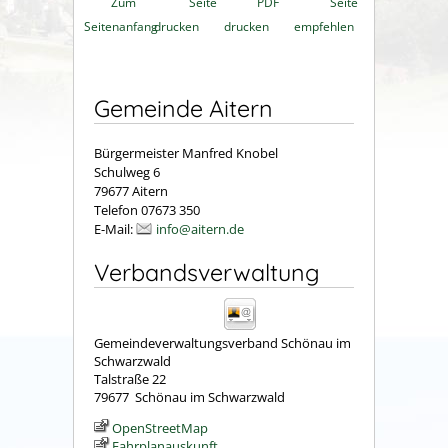
Zum
Seite
PDF
Seite
Seitenanfang
drucken
drucken
empfehlen
Gemeinde Aitern
Bürgermeister Manfred Knobel
Schulweg 6
79677 Aitern
Telefon 07673 350
E-Mail:
info@aitern.de
Verbandsverwaltung
Gemeindeverwaltungsverband Schönau im
Schwarzwald
Talstraße 22
79677
Schönau im Schwarzwald
OpenStreetMap
Fahrplanauskunft