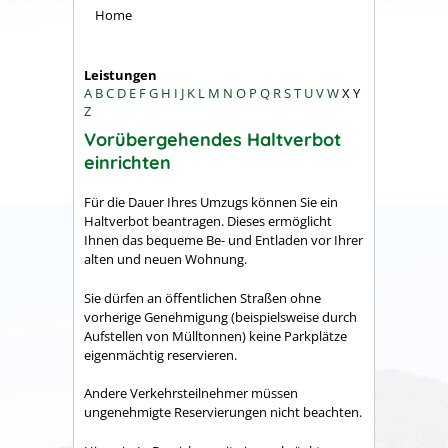
Home
Leistungen
A
B
C
D
E
F
G
H
I
J
K
L
M
N
O
P
Q
R
S
T
U
V
W
X
Y
Z
Vorübergehendes Haltverbot
einrichten
Für die Dauer Ihres Umzugs können Sie ein
Haltverbot beantragen. Dieses ermöglicht
Ihnen das bequeme Be- und Entladen vor Ihrer
alten und neuen Wohnung.
Sie dürfen an öffentlichen Straßen ohne
vorherige Genehmigung
(beispielsweise durch
Aufstellen von Mülltonnen)
keine Parkplätze
eigenmächtig reservieren.
Andere Verkehrsteilnehmer müssen
ungenehmigte Reservierungen nicht beachten.