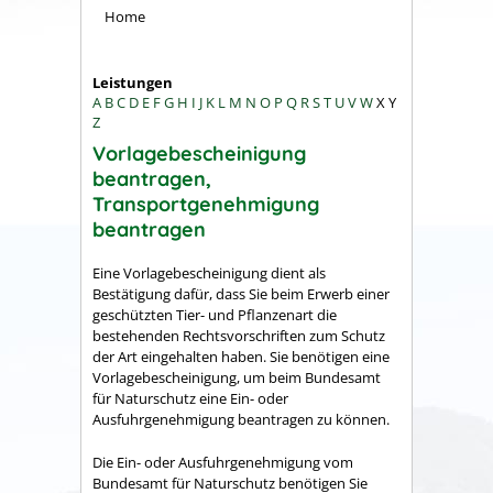
Home
Leistungen
A
B
C
D
E
F
G
H
I
J
K
L
M
N
O
P
Q
R
S
T
U
V
W
X
Y
Z
Vorlagebescheinigung
beantragen,
Transportgenehmigung
beantragen
Eine Vorlagebescheinigung dient als
Bestätigung dafür, dass Sie beim Erwerb einer
geschützten Tier- und Pflanzenart die
bestehenden Rechtsvorschriften zum Schutz
der Art eingehalten haben. Sie benötigen eine
Vorlagebescheinigung, um beim Bundesamt
für Naturschutz eine Ein- oder
Ausfuhrgenehmigung beantragen zu können.
Die Ein- oder Ausfuhrgenehmigung vom
Bundesamt für Naturschutz benötigen Sie