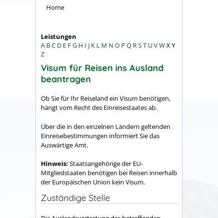
Home
Leistungen
A
B
C
D
E
F
G
H
I
J
K
L
M
N
O
P
Q
R
S
T
U
V
W
X
Y
Z
Visum für Reisen ins Ausland
beantragen
Ob Sie für Ihr Reiseland ein Visum benötigen,
hängt vom Recht des Einreisestaates ab.
Über die in den einzelnen Ländern geltenden
Einreisebestimmungen informiert Sie das
Auswärtige Amt.
Hinweis:
Staatsangehörige der EU-
Mitgliedstaaten benötigen bei Reisen innerhalb
der Europäischen Union kein Visum.
Zuständige Stelle
Die Auslandsvertretung des betreffenden