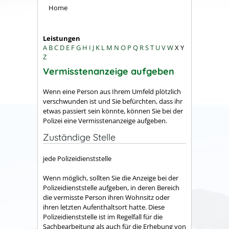
Home
Leistungen
A
B
C
D
E
F
G
H
I
J
K
L
M
N
O
P
Q
R
S
T
U
V
W
X
Y
Z
Vermisstenanzeige aufgeben
Wenn eine Person aus Ihrem Umfeld plötzlich
verschwunden ist und Sie befürchten, dass ihr
etwas passiert sein könnte, können Sie bei der
Polizei eine Vermisstenanzeige aufgeben.
Zuständige Stelle
jede Polizeidienststelle
Wenn möglich, sollten Sie die Anzeige bei der
Polizeidienststelle aufgeben, in deren Bereich
die vermisste Person ihren Wohnsitz oder
ihren letzten Aufenthaltsort hatte. Diese
Polizeidienststelle ist im Regelfall für die
Sachbearbeitung als auch für die Erhebung von