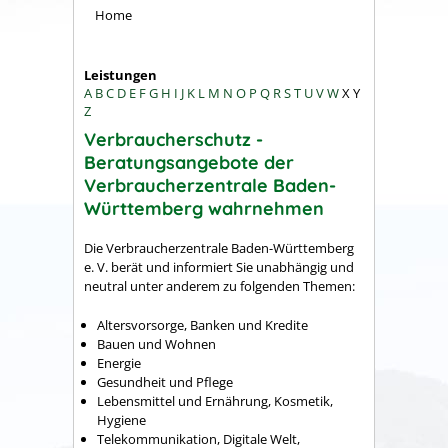
Home
Leistungen
A
B
C
D
E
F
G
H
I
J
K
L
M
N
O
P
Q
R
S
T
U
V
W
X
Y
Z
Verbraucherschutz -
Beratungsangebote der
Verbraucherzentrale Baden-
Württemberg wahrnehmen
Die Verbraucherzentrale Baden-Württemberg
e. V. berät und informiert Sie unabhängig und
neutral unter anderem zu folgenden Themen:
Altersvorsorge, Banken und Kredite
Bauen und Wohnen
Energie
Gesundheit und Pflege
Lebensmittel und Ernährung, Kosmetik,
Hygiene
Telekommunikation, Digitale Welt,