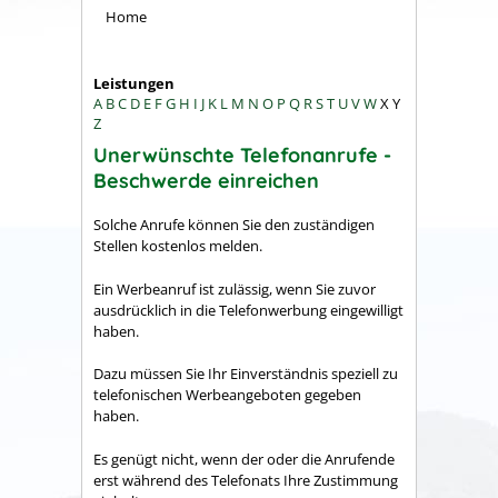
Home
Leistungen
A
B
C
D
E
F
G
H
I
J
K
L
M
N
O
P
Q
R
S
T
U
V
W
X
Y
Z
Unerwünschte Telefonanrufe -
Beschwerde einreichen
Solche Anrufe können Sie den zuständigen
Stellen kostenlos melden.
Ein Werbeanruf ist zulässig, wenn Sie zuvor
ausdrücklich in die Telefonwerbung eingewilligt
haben.
Dazu müssen Sie Ihr Einverständnis speziell zu
telefonischen Werbeangeboten gegeben
haben.
Es genügt nicht, wenn der oder die Anrufende
erst während des Telefonats Ihre Zustimmung