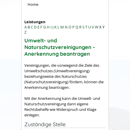
Home
Leistungen
A
B
C
D
E
F
G
H
I
J
K
L
M
N
O
P
Q
R
S
T
U
V
W
X
Y
Z
Umwelt- und
Naturschutzvereinigungen -
Anerkennung beantragen
Vereinigungen, die vorwiegend die Ziele des
Umweltschutzes (Umweltvereinigung)
beziehungsweise des Naturschutzes
(Naturschutzvereinigung) fördern, können die
Anerkennung beantragen.
Mit der Anerkennung kann die Umwelt- und
Naturschutzvereinigung dann eigene
Rechtsbehelfe wie Widerspruch und Klage
einlegen.
Zuständige Stelle