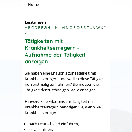
Home
Leistungen
A
B
C
D
E
F
G
H
I
J
K
L
M
N
O
P
Q
R
S
T
U
V
W
X
Y
Z
Tätigkeiten mit
Krankheitserregern -
Aufnahme der Tätigkeit
anzeigen
Sie haben eine Erlaubnis zur Tätigkeit mit
Krankheitserregern und wollen diese Tätigkeit
nun erstmalig aufnehmen? Sie müssen die
Tätigkeit der zuständigen Stelle anzeigen.
Hinweis:
Eine Erlaubnis zur Tätigkeit mit
Krankheitserregern benötigen Sie, wenn Sie
Krankheitserreger
nach Deutschland einführen,
sie ausführen,