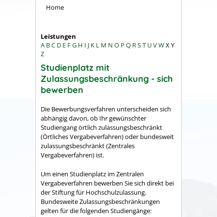
Home
Leistungen
A
B
C
D
E
F
G
H
I
J
K
L
M
N
O
P
Q
R
S
T
U
V
W
X
Y
Z
Studienplatz mit
Zulassungsbeschränkung - sich
bewerben
Die Bewerbungsverfahren unterscheiden sich
abhängig davon, ob Ihr gewünschter
Studiengang örtlich zulassungsbeschränkt
(Örtliches Vergabeverfahren) oder bundesweit
zulassungsbeschränkt (Zentrales
Vergabeverfahren) ist.
Um einen Studienplatz im Zentralen
Vergabeverfahren bewerben Sie sich direkt bei
der Stiftung für Hochschulzulassung.
Bundesweite Zulassungsbeschränkungen
gelten für die folgenden Studiengänge: