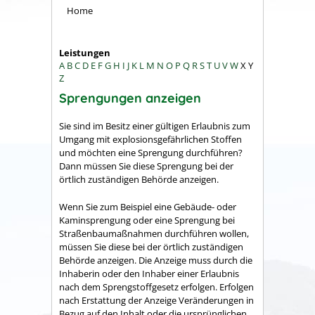
Home
Leistungen
A
B
C
D
E
F
G
H
I
J
K
L
M
N
O
P
Q
R
S
T
U
V
W
X
Y
Z
Sprengungen anzeigen
Sie sind im Besitz einer gültigen Erlaubnis zum
Umgang mit explosionsgefährlichen Stoffen
und möchten eine Sprengung durchführen?
Dann müssen Sie diese Sprengung bei der
örtlich zuständigen Behörde anzeigen.
Wenn Sie zum Beispiel eine Gebäude- oder
Kaminsprengung oder eine Sprengung bei
Straßenbaumaßnahmen durchführen wollen,
müssen Sie diese bei der örtlich zuständigen
Behörde anzeigen. Die Anzeige muss durch die
Inhaberin oder den Inhaber einer Erlaubnis
nach dem Sprengstoffgesetz erfolgen. Erfolgen
nach Erstattung der Anzeige Veränderungen in
Bezug auf den Inhalt oder die ursprünglichen