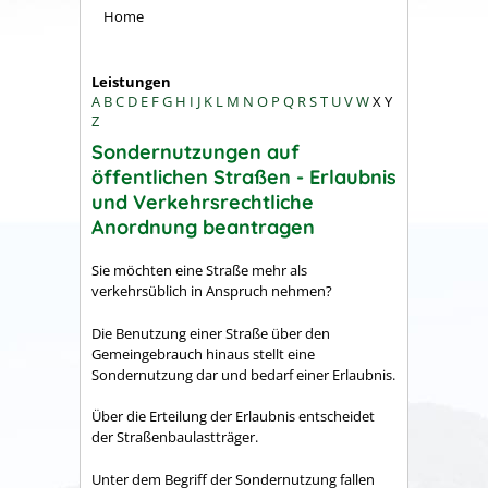
Home
Leistungen
A
B
C
D
E
F
G
H
I
J
K
L
M
N
O
P
Q
R
S
T
U
V
W
X
Y
Z
Sondernutzungen auf
öffentlichen Straßen - Erlaubnis
und Verkehrsrechtliche
Anordnung beantragen
Sie möchten eine Straße mehr als
verkehrsüblich in Anspruch nehmen?
Die Benutzung einer Straße über den
Gemeingebrauch hinaus stellt eine
Sondernutzung dar und bedarf einer Erlaubnis.
Über die Erteilung der Erlaubnis entscheidet
der Straßenbaulastträger.
Unter dem Begriff der Sondernutzung fallen