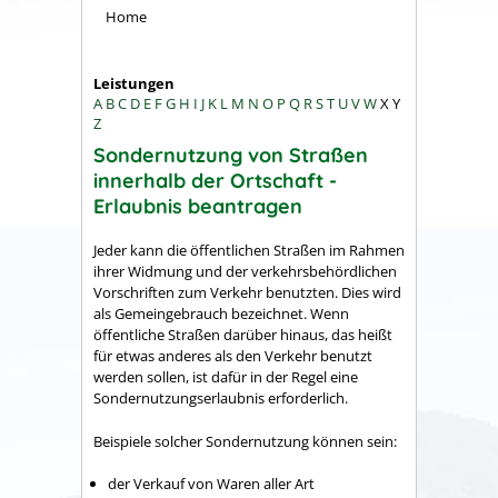
Home
Leistungen
A
B
C
D
E
F
G
H
I
J
K
L
M
N
O
P
Q
R
S
T
U
V
W
X
Y
Z
Sondernutzung von Straßen
innerhalb der Ortschaft -
Erlaubnis beantragen
Jeder kann die öffentlichen Straßen im Rahmen
ihrer Widmung und der verkehrsbehördlichen
Vorschriften zum Verkehr benutzten. Dies wird
als Gemeingebrauch bezeichnet. Wenn
öffentliche Straßen darüber hinaus, das heißt
für etwas anderes als den Verkehr benutzt
werden sollen, ist dafür in der Regel eine
Sondernutzungserlaubnis erforderlich.
Beispiele solcher Sondernutzung können sein:
der Verkauf von Waren aller Art