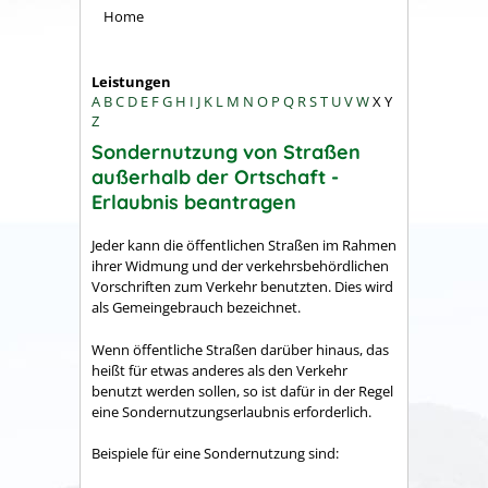
Home
Leistungen
A
B
C
D
E
F
G
H
I
J
K
L
M
N
O
P
Q
R
S
T
U
V
W
X
Y
Z
Sondernutzung von Straßen
außerhalb der Ortschaft -
Erlaubnis beantragen
Jeder kann die öffentlichen Straßen im Rahmen
ihrer Widmung und der verkehrsbehördlichen
Vorschriften zum Verkehr benutzten. Dies wird
als Gemeingebrauch bezeichnet.
Wenn öffentliche Straßen darüber hinaus, das
heißt für etwas anderes als den Verkehr
benutzt werden sollen, so ist dafür in der Regel
eine Sondernutzungserlaubnis erforderlich.
Beispiele für eine Sondernutzung sind: