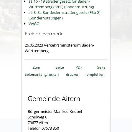
§§ 16 - 19 Straßengesetz für Baden-
Württemberg (StrG) (Sondernutzung)
§§ 8, 8a Bundesfernstraßengesetz (FStrG)
(Sondernutzungen)
VwGO
Freigabevermerk
26.05.2023 Verkehrsministerium Baden-
Württemberg
Zum
Seite
PDF
Seite
Seitenanfang
drucken
drucken
empfehlen
Gemeinde Aitern
Bürgermeister Manfred Knobel
Schulweg 6
79677 Aitern
Telefon 07673 350