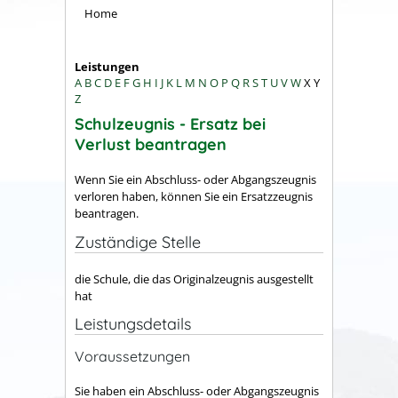
Home
Leistungen
A
B
C
D
E
F
G
H
I
J
K
L
M
N
O
P
Q
R
S
T
U
V
W
X
Y
Z
Schulzeugnis - Ersatz bei
Verlust beantragen
Wenn Sie ein Abschluss- oder Abgangszeugnis
verloren haben, können Sie ein Ersatzzeugnis
beantragen.
Zuständige Stelle
die Schule, die das Originalzeugnis ausgestellt
hat
Leistungsdetails
Voraussetzungen
Sie haben ein Abschluss- oder Abgangszeugnis