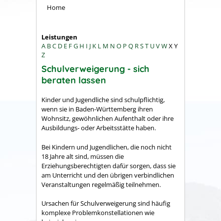
Home
Leistungen
A
B
C
D
E
F
G
H
I
J
K
L
M
N
O
P
Q
R
S
T
U
V
W
X
Y
Z
Schulverweigerung - sich
beraten lassen
Kinder und Jugendliche sind schulpflichtig,
wenn sie in Baden-Württemberg ihren
Wohnsitz, gewöhnlichen Aufenthalt oder ihre
Ausbildungs- oder Arbeitsstätte haben.
Bei Kindern und Jugendlichen, die noch nicht
18 Jahre alt sind, müssen die
Erziehungsberechtigten dafür sorgen, dass sie
am Unterricht und den übrigen verbindlichen
Veranstaltungen regelmäßig teilnehmen.
Ursachen für Schulverweigerung sind häufig
komplexe Problemkonstellationen wie