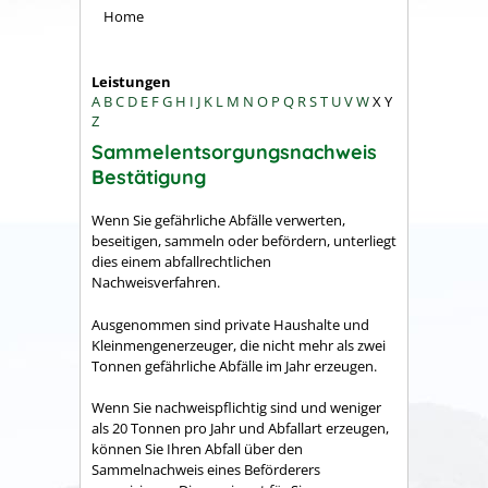
Home
Leistungen
A
B
C
D
E
F
G
H
I
J
K
L
M
N
O
P
Q
R
S
T
U
V
W
X
Y
Z
Sammelentsorgungsnachweis
Bestätigung
Wenn Sie gefährliche Abfälle verwerten,
beseitigen, sammeln oder befördern, unterliegt
dies einem abfallrechtlichen
Nachweisverfahren.
Ausgenommen sind private Haushalte und
Kleinmengenerzeuger, die nicht mehr als zwei
Tonnen gefährliche Abfälle im Jahr erzeugen.
Wenn Sie nachweispflichtig sind und weniger
als 20 Tonnen pro Jahr und Abfallart erzeugen,
können Sie Ihren Abfall über den
Sammelnachweis eines Beförderers