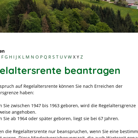
en
F
G
H
I
J
K
L
M
N
O
P
Q
R
S
T
U
V
W
X
Y
Z
elaltersrente beantragen
spruch auf Regelaltersrente können Sie nach Erreichen der
ersgrenze haben:
 Sie zwischen 1947 bis 1963 geboren, wird die Regelaltersgrenze
weise angehoben.
 Sie ab 1964 oder später geboren, liegt sie bei 67 Jahren.
en die Regelaltersrente nur beanspruchen, wenn Sie eine bestimmt
rt waren. Diese Mindestversicherungszeit, die auch Wartezeit gena