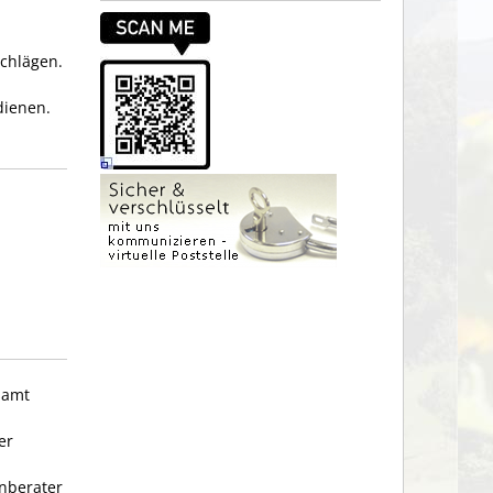
schlägen.
dienen.
samt
er
nberater