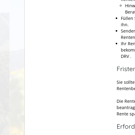
Hinw
Bera
Füllen
ihn.
Senden
Renten
Ihr Re
bekomm
DRV .
Friste
Sie soll
Rentenbe
Die Rent
beantrag
Rente sp
Erford