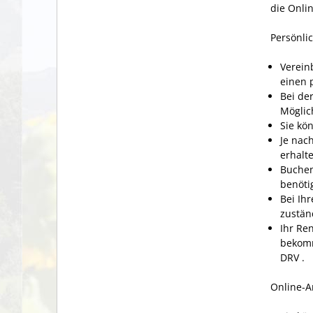
die Onli
Persönli
Verein
einen 
Bei de
Möglic
Sie kö
Je nac
erhalt
Buchen
benöti
Bei Ih
zustän
Ihr Re
bekomm
DRV .
Online-A