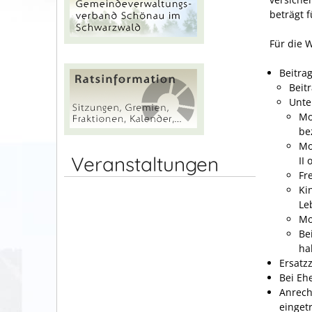
beträgt f
Für die 
Beitrag
Beit
Unte
Mo
be
Mo
Veranstaltungen
II
Fr
Ki
Le
Mo
Be
ha
Ersatz
Bei Eh
Anrech
einget