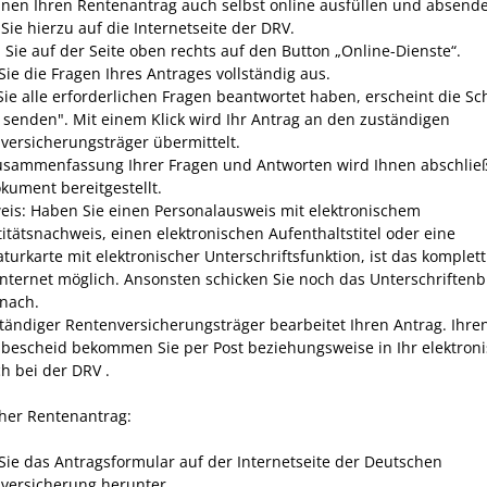
nnen Ihren Rentenantrag auch selbst online ausfüllen und absend
Sie hierzu auf die Internetseite der DRV.
n Sie auf der Seite oben rechts auf den Button „Online-Dienste“.
Sie die Fragen Ihres Antrages vollständig aus.
ie alle erforderlichen Fragen beantwortet haben, erscheint die Sch
 senden". Mit einem Klick wird Ihr Antrag an den zuständigen
versicherungsträger übermittelt.
usammenfassung Ihrer Fragen und Antworten wird Ihnen abschlie
kument bereitgestellt.
eis: Haben Sie einen Personalausweis mit elektronischem
titätsnachweis, einen elektronischen Aufenthaltstitel oder eine
aturkarte mit elektronischer Unterschriftsfunktion, ist das komplet
Internet möglich. Ansonsten schicken Sie noch das Unterschriftenbl
 nach.
ständiger Rentenversicherungsträger bearbeitet Ihren Antrag. Ihre
bescheid bekommen Sie per Post beziehungsweise in Ihr elektron
ch bei der DRV .
cher Rentenantrag:
Sie das Antragsformular auf der Internetseite der Deutschen
versicherung herunter.