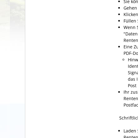
Sie kö
Gehen 
Klicke
Füllen 
Wenn S
"Daten
Renten
Eine Z
PDF-Do
Hinw
Iden
Sign
das 
Post
Ihr zu
Renten
Postfa
Schriftli
Laden 
Renten