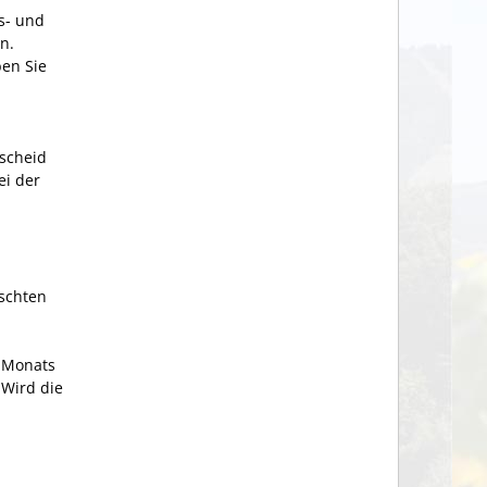
-­ und
n.
ben Sie
escheid
ei der
schten
s Monats
 Wird die