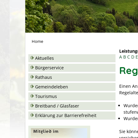
Home
Leistung
A
B
C
D
E
Aktuelles
Reg
Bürgerservice
Rathaus
Einen An
Gemeindeleben
Regelalt
Tourismus
Wurden
Breitband / Glasfaser
stufen
Erklärung zur Barrierefreiheit
Wurden
Sie könn
versiche