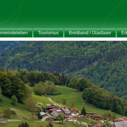
emeindeleben
Tourismus
Breitband / Glasfaser
Er