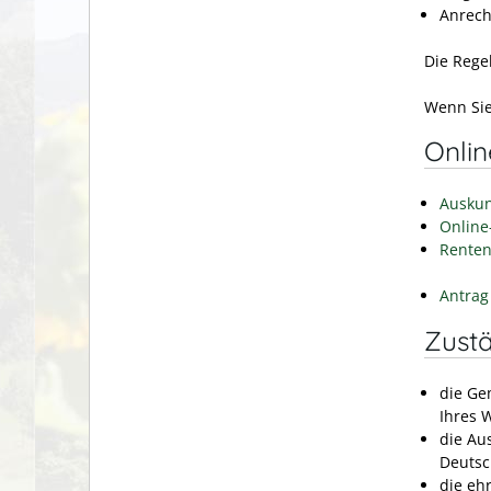
Anrech
Die Regel
Wenn Sie
Onli
Auskun
Online
Renten
Antrag
Zustä
die Ge
Ihres 
die Au
Deutsc
die eh