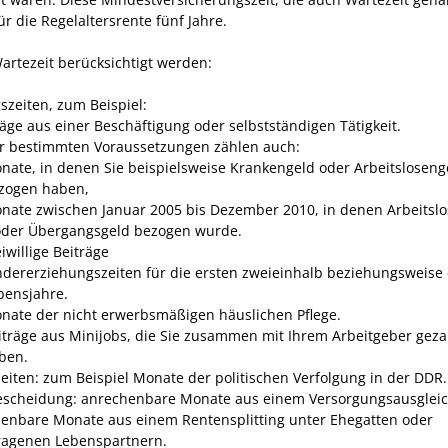
ür die Regelaltersrente fünf Jahre.
Wartezeit berücksichtigt werden:
szeiten, zum Beispiel:
räge aus einer Beschäftigung oder selbstständigen Tätigkeit.
r bestimmten Voraussetzungen zählen auch:
nate, in denen Sie beispielsweise Krankengeld oder Arbeitsloseng
zogen haben,
nate zwischen Januar 2005 bis Dezember 2010, in denen Arbeitsl
 oder Übergangsgeld bezogen wurde.
eiwillige Beiträge
ndererziehungszeiten für die ersten zweieinhalb beziehungsweise 
bensjahre.
nate der nicht erwerbsmäßigen häuslichen Pflege.
iträge aus Minijobs, die Sie zusammen mit Ihrem Arbeitgeber geza
ben.
zeiten: zum Beispiel Monate der politischen Verfolgung in der DDR.
escheidung: anrechenbare Monate aus einem Versorgungsausgleic
enbare Monate aus einem Rentensplitting unter Ehegatten oder
ragenen Lebenspartnern.