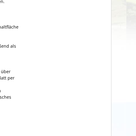
en.
altfläche
ßend als
t über
att per
n
isches