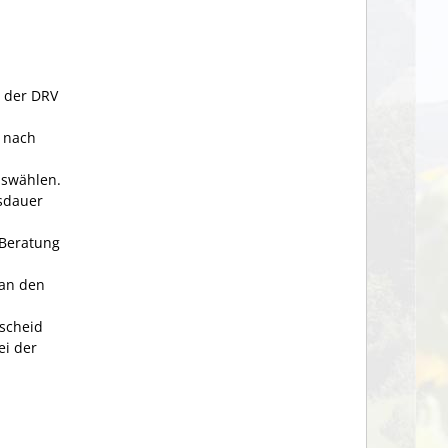
t der DRV
 nach
uswählen.
gsdauer
 Beratung
 an den
escheid
ei der