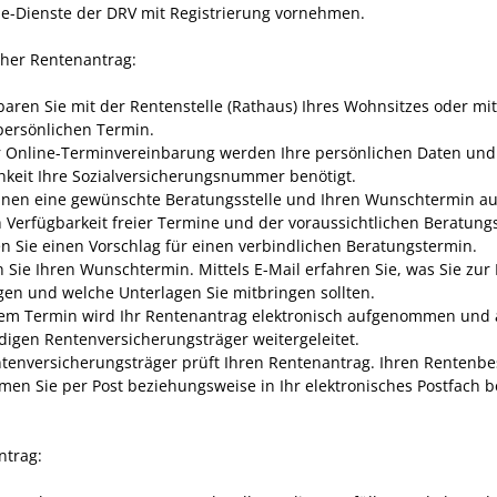
ne-Dienste der DRV mit Registrierung vornehmen.
cher Rentenantrag:
baren Sie mit der Rentenstelle (Rathaus) Ihres Wohnsitzes oder mi
persönlichen Termin.
r Online-Terminvereinbarung werden Ihre persönlichen Daten und
hkeit Ihre Sozialversicherungsnummer benötigt.
nnen eine gewünschte Beratungsstelle und Ihren Wunschtermin a
h Verfügbarkeit freier Termine und der voraussichtlichen Beratun
en Sie einen Vorschlag für einen verbindlichen Beratungstermin.
 Sie Ihren Wunschtermin. Mittels E-Mail erfahren Sie, was Sie zur
gen und welche Unterlagen Sie mitbringen sollten.
rem Termin wird Ihr Rentenantrag elektronisch aufgenommen und
digen Rentenversicherungsträger weitergeleitet.
ntenversicherungsträger prüft Ihren Rentenantrag. Ihren Rentenb
en Sie per Post beziehungsweise in Ihr elektronisches Postfach b
ntrag: