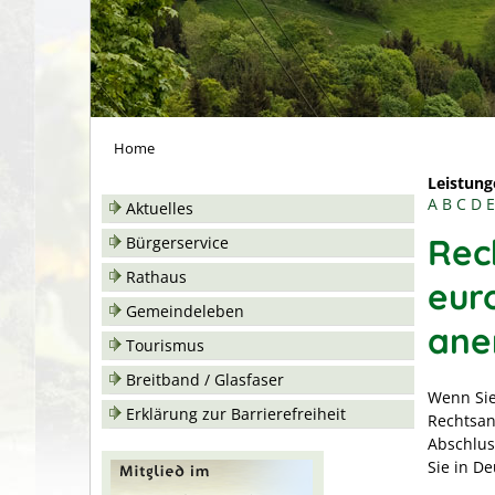
Home
Leistung
A
B
C
D
E
Aktuelles
Rec
Bürgerservice
Rathaus
eur
Gemeindeleben
ane
Tourismus
Breitband / Glasfaser
Wenn Sie
Erklärung zur Barrierefreiheit
Rechtsan
Abschlus
Sie in D