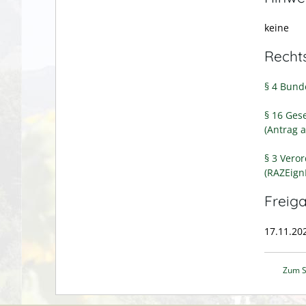
keine
Recht
§ 4 Bund
§ 16 Ges
(Antrag a
§ 3 Vero
(RAZEign
Freig
17.11.20
Zum S