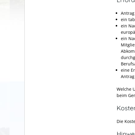
Antrag
ein ta
ein Na
europä
ein Na
Mitgli
Abkomm
durchg
Berufs
eine E
Antrag
Welche U
beim Gem
Koste
Die Kost
Hinwe