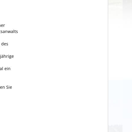
ner
tsanwalts
 des
jährige
al ein
en Sie