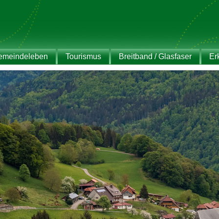
emeindeleben
Tourismus
Breitband / Glasfaser
Er