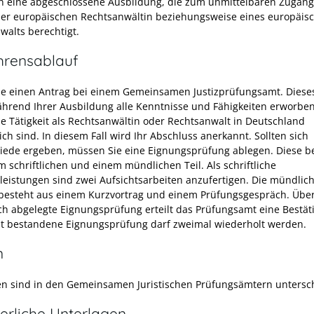
n eine abgeschlossene Ausbildung, die zum unmittelbaren Zugan
ner europäischen Rechtsanwältin beziehungsweise eines europäis
walts berechtigt.
hrensablauf
Sie einen Antrag bei einem Gemeinsamen Justizprüfungsamt. Dieses
ährend Ihrer Ausbildung alle Kenntnisse und Fähigkeiten erworbe
die Tätigkeit als Rechtsanwältin oder Rechtsanwalt in Deutschland
ich sind. In diesem Fall wird Ihr Abschluss anerkannt. Sollten sich
iede ergeben, müssen Sie eine Eignungsprüfung ablegen. Diese b
m schriftlichen und einem mündlichen Teil. Als schriftliche
leistungen sind zwei Aufsichtsarbeiten anzufertigen. Die mündlic
besteht aus einem Kurzvortrag und einem Prüfungsgespräch. Über
ich abgelegte Eignungsprüfung erteilt das Prüfungsamt eine Bestät
ht bestandene Eignungsprüfung darf zweimal wiederholt werden.
n
ten sind in den
Gemeinsamen Juristischen Prüfungsämtern
untersch
erliche Unterlagen