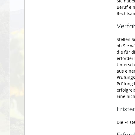
Sie habe
Beruf ei
Rechtsan
Verfa
Stellen 
ob Sie w
die für 
erforderl
Untersch
aus eine
Prüfungs
Prüfung 
erfolgre
Eine nic
Friste
Die Fris
Erford