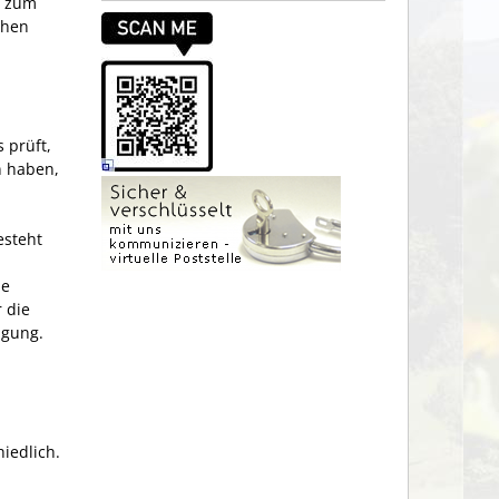
g zum
chen
 prüft,
n haben,
esteht
he
 die
igung.
iedlich.