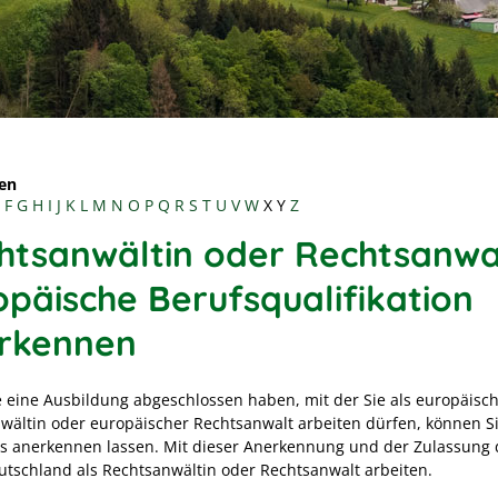
en
F
G
H
I
J
K
L
M
N
O
P
Q
R
S
T
U
V
W
X
Y
Z
htsanwältin oder Rechtsanwa
opäische Berufsqualifikation
rkennen
 eine Ausbildung abgeschlossen haben, mit der Sie als europäisc
wältin oder europäischer Rechtsanwalt arbeiten dürfen, können S
s anerkennen lassen. Mit dieser Anerkennung und der Zulassung 
eutschland als Rechtsanwältin oder Rechtsanwalt arbeiten.