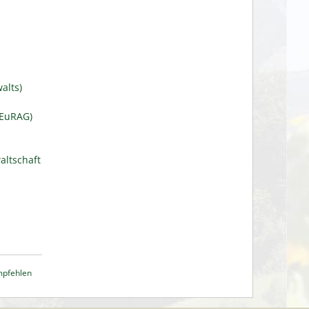
alts)
(EuRAG)
altschaft
mpfehlen