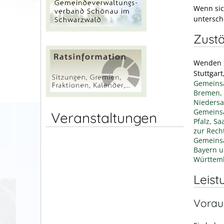
Wenn sic
untersch
Zustä
Wenden S
Stuttgart
Gemeinsa
Bremen, 
Niedersa
Gemeinsa
Veranstaltungen
Pfalz, S
zur Rech
Gemeinsa
Bayern u
Württem
Leist
Vorau