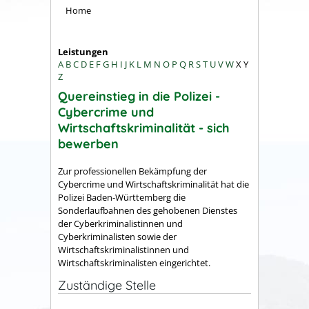
Home
Leistungen
A
B
C
D
E
F
G
H
I
J
K
L
M
N
O
P
Q
R
S
T
U
V
W
X
Y
Z
Quereinstieg in die Polizei -
Cybercrime und
Wirtschaftskriminalität - sich
bewerben
Zur professionellen Bekämpfung der
Cybercrime und Wirtschaftskriminalität hat die
Polizei Baden-Württemberg die
Sonderlaufbahnen des gehobenen Dienstes
der Cyberkriminalistinnen und
Cyberkriminalisten sowie der
Wirtschaftskriminalistinnen und
Wirtschaftskriminalisten eingerichtet.
Zuständige Stelle