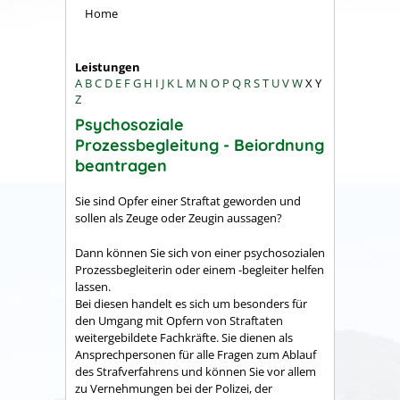
Home
Leistungen
A
B
C
D
E
F
G
H
I
J
K
L
M
N
O
P
Q
R
S
T
U
V
W
X
Y
Z
Psychosoziale
Prozessbegleitung - Beiordnung
beantragen
Sie sind Opfer einer Straftat geworden und
sollen als Zeuge oder Zeugin aussagen?
Dann können Sie sich von einer psychosozialen
Prozessbegleiterin oder einem -begleiter helfen
lassen.
Bei diesen handelt es sich um besonders für
den Umgang mit Opfern von Straftaten
weitergebildete Fachkräfte. Sie dienen als
Ansprechpersonen für alle Fragen zum Ablauf
des Strafverfahrens und können Sie vor allem
zu Vernehmungen bei der Polizei, der