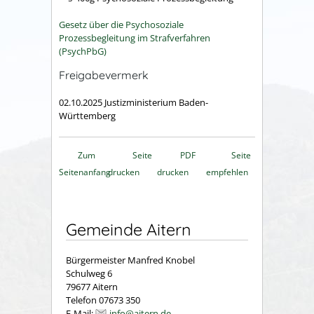
Gesetz über die Psychosoziale
Prozessbegleitung im Strafverfahren
(PsychPbG)
Freigabevermerk
02.10.2025 Justizministerium Baden-
Württemberg
Zum
Seite
PDF
Seite
Seitenanfang
drucken
drucken
empfehlen
Gemeinde Aitern
Bürgermeister Manfred Knobel
Schulweg 6
79677 Aitern
Telefon 07673 350
E-Mail:
info@aitern.de