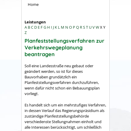
Home
Leistungen
A
B
C
D
E
F
G
H
I
J
K
L
M
N
O
P
Q
R
S
T
U
V
W
X
Y
Z
Planfeststellungsverfahren zur
Verkehrswegeplanung
beantragen
Soll eine Landesstraße neu gebaut oder
geändert werden, so ist für dieses
Bauvorhaben grundätzlich ein
Planfeststellungsverfahren durchzuführen,
wenn dafür nicht schon ein Bebauungsplan
vorliegt.
Es handelt sich um ein mehrstufiges Verfahren,
in dessen Verlauf das Regierungspräsidium als
zuständige Planfeststellungsbehörde
verschiedenste Stellungnahmen einholt und
alle Interessen berücksichtigt, um schließlich