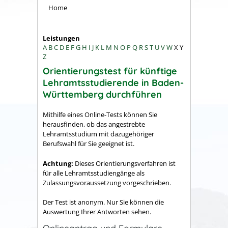
Home
Leistungen
A
B
C
D
E
F
G
H
I
J
K
L
M
N
O
P
Q
R
S
T
U
V
W
X
Y
Z
Orientierungstest für künftige
Lehramtsstudierende in Baden-
Württemberg durchführen
Mithilfe eines Online-Tests können Sie
herausfinden, ob das angestrebte
Lehramtsstudium mit dazugehöriger
Berufswahl für Sie geeignet ist.
Achtung:
Dieses Orientierungsverfahren ist
für alle Lehramtsstudiengänge als
Zulassungsvoraussetzung vorgeschrieben.
Der Test ist anonym. Nur Sie können die
Auswertung Ihrer Antworten sehen.