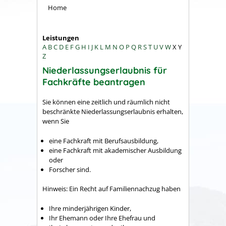
Home
Leistungen
A
B
C
D
E
F
G
H
I
J
K
L
M
N
O
P
Q
R
S
T
U
V
W
X
Y
Z
Niederlassungserlaubnis für
Fachkräfte beantragen
Sie können eine zeitlich und räumlich nicht
beschränkte Niederlassungserlaubnis erhalten,
wenn Sie
eine Fachkraft mit Berufsausbildung,
eine Fachkraft mit akademischer Ausbildung
oder
Forscher sind.
Hinweis:
Ein Recht auf Familiennachzug haben
Ihre minderjährigen Kinder,
Ihr Ehemann oder Ihre Ehefrau und