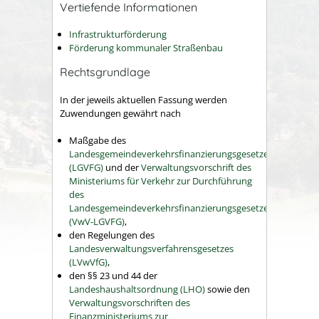
Vertiefende Informationen
Infrastrukturförderung
Förderung kommunaler Straßenbau
Rechtsgrundlage
In der jeweils aktuellen Fassung werden
Zuwendungen gewährt nach
Maßgabe des
Landesgemeindeverkehrsfinanzierungsgesetzes
(LGVFG)
und der
Verwaltungsvorschrift des
Ministeriums für Verkehr zur Durchführung
des
Landesgemeindeverkehrsfinanzierungsgesetzes
(VwV-LGVFG)
,
den Regelungen des
Landesverwaltungsverfahrensgesetzes
(LVwVfG)
,
den §§ 23 und 44 der
Landeshaushaltsordnung (LHO)
sowie den
Verwaltungsvorschriften des
Finanzministeriums zur