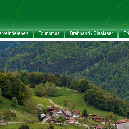
emeindeleben
Tourismus
Breitband / Glasfaser
Er