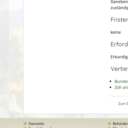
Daneben 
zuständi
Friste
keine
Erford
Erkundige
Verti
Bundes
Zoll o
Zum S
Startseite
Behörde