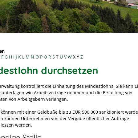
en
F
G
H
I
J
K
L
M
N
O
P
Q
R
S
T
U
V
W
X
Y
Z
destlohn durchsetzen
erwaltung kontrolliert die Einhaltung des Mindestlohns. Sie kann Ei
sunterlagen wie Arbeitsverträge nehmen und die Erstellung von
en von Arbeitgebern verlangen.
 können mit einer Geldbuße bis zu EUR 500.000 sanktioniert werde
 können Unternehmen von der Vergabe öffentlicher Aufträge
lossen werden.
ndige Stelle