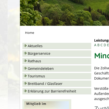
Home
Leistung
A
B
C
D
E
Aktuelles
Min
Bürgerservice
Rathaus
Die Zollv
Gemeindeleben
Geschäft
Tourismus
Dokument
Breitband / Glasfaser
Verstöße
Erklärung zur Barrierefreiheit
Außerdem
ausgesch
Zustä