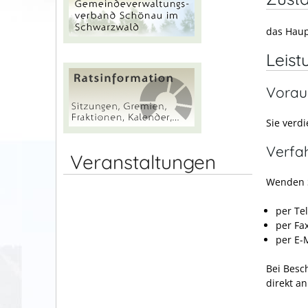
das Haup
Leist
Vorau
Sie verdi
Verfa
Veranstaltungen
Wenden S
per Te
per Fa
per E-
Bei Besc
direkt an