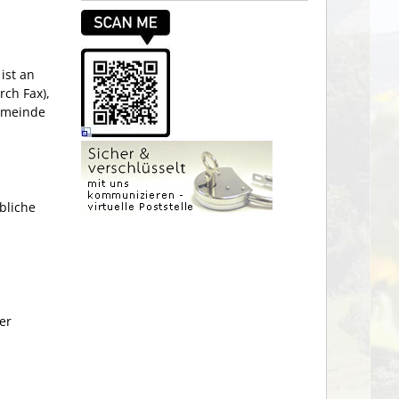
ist an
rch Fax),
emeinde
bliche
er