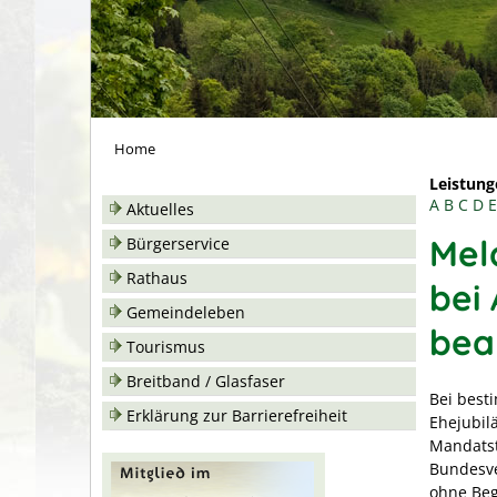
Home
Leistung
A
B
C
D
E
Aktuelles
Mel
Bürgerservice
Rathaus
bei 
Gemeindeleben
bea
Tourismus
Breitband / Glasfaser
Bei best
Erklärung zur Barrierefreiheit
Ehejubil
Mandatst
Bundesve
ohne Be