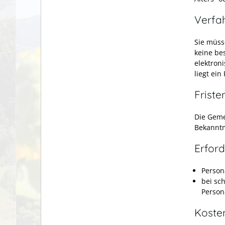
Verfa
Sie müss
keine be
elektron
liegt ei
Friste
Die Geme
Bekanntm
Erford
Person
bei sc
Person
Koste