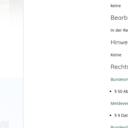
keine
Bearb
In der R
Hinwe
Keine
Recht
Bundesm
§ 50 A
Meldeve
§ 9
Dat
Bundesda