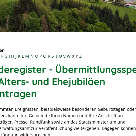
en
F
G
H
I
J
K
L
M
N
O
P
Q
R
S
T
U
V
W
X
Y
Z
deregister - Übermittlungssp
Alters- und Ehejubiläen
ntragen
immten Ereignissen
, beispielsweise besonderen Geburtstagen ode
äen,
kann Ihre Gemeinde Ihren Namen und Ihre Anschrift an
räger, Presse, Rundfunk sowie an das Staatsministerium und
rwaltungsamt zur Veröffentlichung weitergeben. Dagegen können
gründung widersprechen.