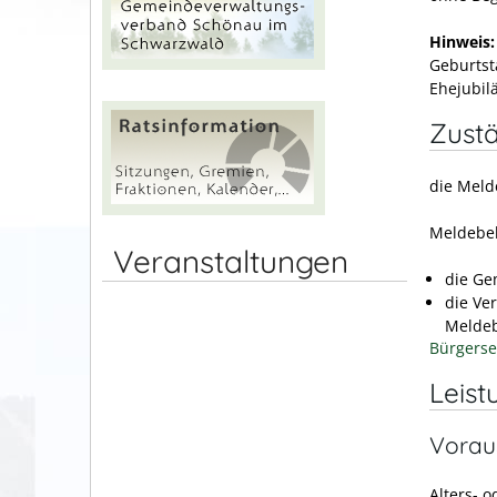
Hinweis:
Geburtst
Ehejubil
Zustä
die Meld
Meldebeh
Veranstaltungen
die Ge
die Ve
Meldeb
Bürgerse
Leist
Vorau
Alters- 