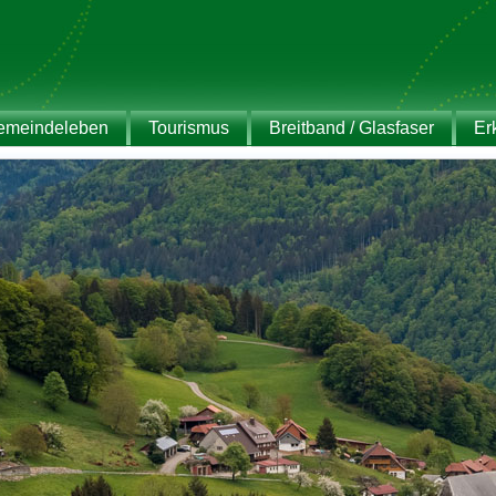
emeindeleben
Tourismus
Breitband / Glasfaser
Er