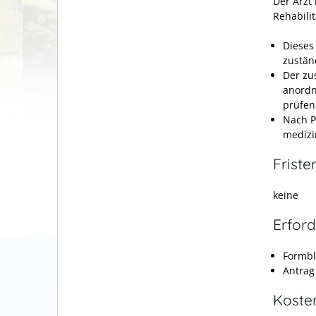
Der Arzt
Rehabili
Dieses
zustän
Der zu
anordn
prüfen
Nach P
medizi
Friste
keine
Erford
Formbl
Antrag
Koste