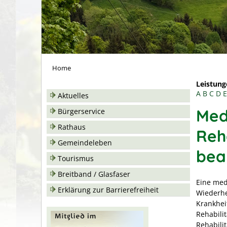
Home
Leistung
A
B
C
D
E
Aktuelles
Med
Bürgerservice
Rathaus
Reh
Gemeindeleben
bea
Tourismus
Breitband / Glasfaser
Eine med
Erklärung zur Barrierefreiheit
Wiederhe
Krankhei
Rehabili
Rehabili