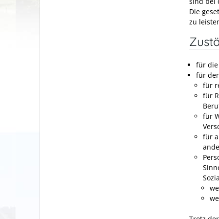
sind bei
Die gese
zu leiste
Zustä
für di
für de
für 
für 
Beru
für 
Vers
für 
ande
Pers
Sinn
Sozia
we
we
Trotz de