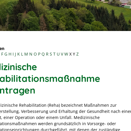
en
F
G
H
I
J
K
L
M
N
O
P
Q
R
S
T
U
V
W
X
Y
Z
izinische
abilitationsmaßnahme
ntragen
izinische Rehabilitation (Reha) bezeichnet Maßnahmen zur
rstellung, Verbesserung und Erhaltung der Gesundheit nach eine
t, einer Operation oder einem Unfall. Medizinische
tationsmaßnahmen werden grundsätzlich in Vorsorge- oder
tationseinrichtungen durchgeführt, mit denen der zuständige