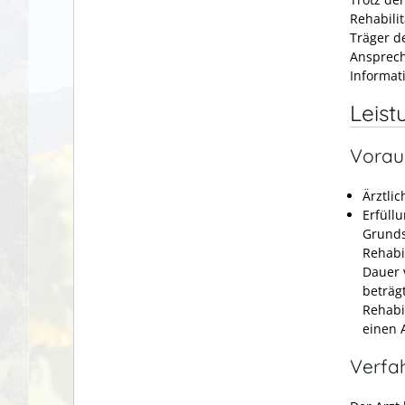
Rehabili
Träger d
Ansprechs
Informat
Leist
Vorau
Ärztli
Erfüll
Grundsä
Rehabi
Dauer 
beträgt
Rehabi
einen 
Verfa