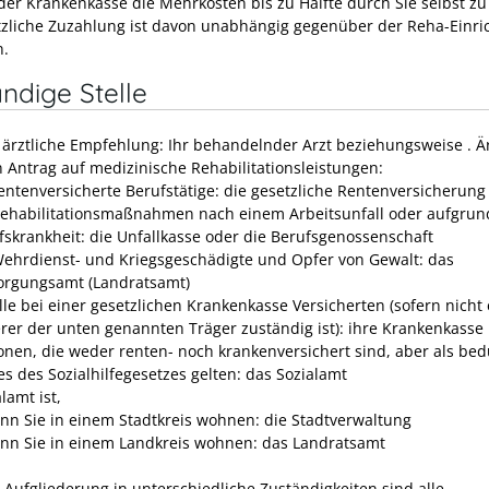
 der Krankenkasse die Mehrkosten bis zu Hälfte durch Sie selbst zu
tzliche Zuzahlung ist davon unabhängig gegenüber der Reha-Einri
n.
ndige Stelle
e ärztliche Empfehlung: Ihr behandelnder Arzt beziehungsweise . Är
n Antrag auf medizinische Rehabilitationsleistungen:
rentenversicherte Berufstätige: die gesetzliche Rentenversicherung
Rehabilitationsmaßnahmen nach einem Arbeitsunfall oder aufgrun
fskrankheit: die Unfallkasse oder die Berufsgenossenschaft
Wehrdienst- und Kriegsgeschädigte und Opfer von Gewalt: das
orgungsamt (Landratsamt)
alle bei einer gesetzlichen Krankenkasse Versicherten (sofern nicht 
rer der unten genannten Träger zuständig ist): ihre Krankenkasse
onen, die weder renten- noch krankenversichert sind, aber als bed
es des Sozialhilfegesetzes gelten: das Sozialamt
lamt ist,
nn Sie in einem Stadtkreis wohnen: die Stadtverwaltung
nn Sie in einem Landkreis wohnen: das Landratsamt
r Aufgliederung in unterschiedliche Zuständigkeiten sind alle