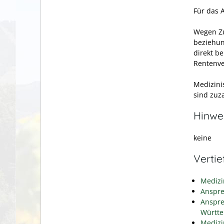
Für das 
Wegen Zu
beziehun
direkt b
Rentenve
Medizini
sind zuz
Hinwe
keine
Verti
Medizi
Anspre
Anspre
Württ
Medizi