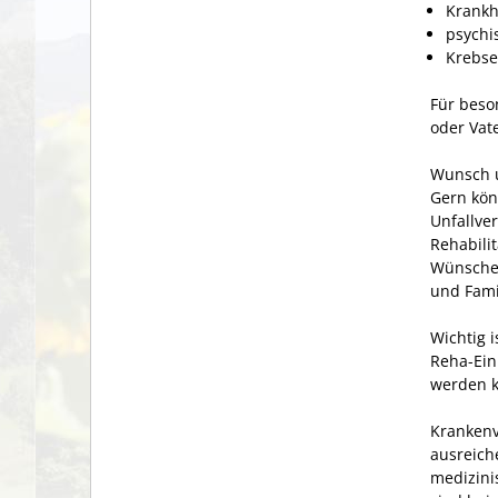
Krankh
psychi
Krebse
Für beso
oder Vat
Wunsch 
Gern kön
Unfallve
Rehabili
Wünschen
und Fami
Wichtig 
Reha-Ein
werden k
Krankenv
ausreich
medizini