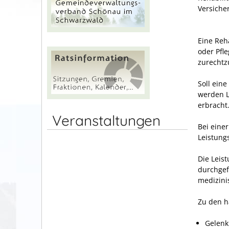
Versiche
Eine Reh
oder Pfl
zurechtz
Soll eine
werden L
erbracht
Veranstaltungen
Bei einer
Leistung
Die Leis
durchgef
medizini
Zu den h
Gelenk