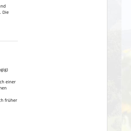
und
t.
Die
gig)
ch einer
hmen
ch früher