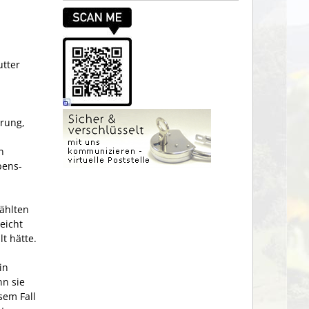
utter
erung,
n
bens-
wählten
eicht
t hätte.
in
nn sie
sem Fall