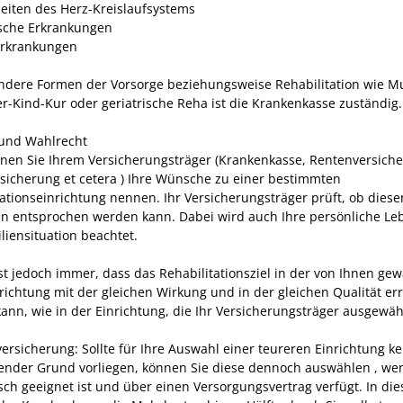
eiten des Herz-­Kreislaufsystems
sche Erkrankungen
rkrankungen
ndere Formen der Vorsorge beziehungsweise Rehabilitation wie M
er-Kind-Kur oder geriatrische Reha ist die Krankenkasse zuständig.
und Wahlrecht
nen Sie Ihrem Versicherungsträger (Krankenkasse, Rentenversich
rsicherung et cetera ) Ihre Wünsche zu einer bestimmten
tationseinrichtung nennen. Ihr Versicherungsträger prüft, ob diese
 entsprochen werden kann. Dabei wird auch Ihre persönliche Le
liensituation beachtet.
ist jedoch immer, dass das Rehabilitationsziel in der von Ihnen ge
richtung mit der gleichen Wirkung und in der gleichen Qualität err
ann, wie in der Einrichtung, die Ihr Versicherungsträger ausgewähl
ersicherung: Sollte für Ihre Auswahl einer teureren Einrichtung ke
ender Grund vorliegen, können Sie diese dennoch auswählen , we
sch geeignet ist und über einen Versorgungsvertrag verfügt. In die