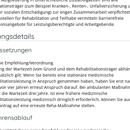
tationsträger (zum Beispiel Kranken-, Renten-, Unfallversicherung 
er sozialen Entschädigung) zur engen Zusammenarbeit verpflichte
tellen für Rehabilitation und Teilhabe vermitteln barrierefreie
ionsangebote für
Leistungsberechtigte und Arbeitgebende.
ungsdetails
ssetzungen
che Empfehlung/Verordnung
ung der Wartezeit (vom Grund und dem Rehabilitationsträger abhän
tzlich gilt:
Wenn Sie bereits eine stationäre medizinische
litationsleistung in Anspruch genommen haben, haben Sie erst na
von vier Jahren erneut Anspruch darauf. Bei ambulanten Maßna
 die Wartezeit drei Jahre. Ist eine frühere medizinische
litationsleistung medizinisch dringlich erforderlich, können Sie au
Antrag auf eine erneute Reha-Maßnahme stellen.
hrensablauf