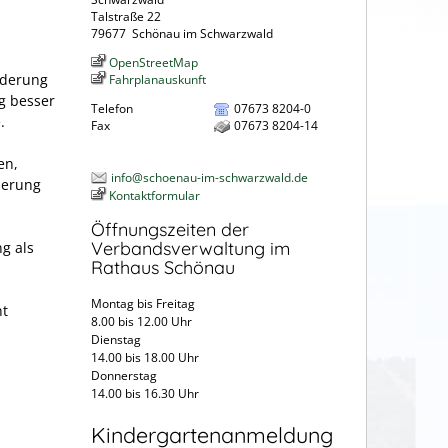
Talstraße 22
79677
Schönau im Schwarzwald
OpenStreetMap
nderung
Fahrplanauskunft
g besser
Telefon
07673 8204-0
.
Fax
07673 8204-14
en,
info@schoenau-im-schwarzwald.de
herung
Kontaktformular
Öffnungszeiten der
Verbandsverwaltung im
ng als
Rathaus Schönau
Montag bis Freitag
nt
8.00 bis 12.00 Uhr
Dienstag
14.00 bis 18.00 Uhr
Donnerstag
14.00 bis 16.30 Uhr
Kindergartenanmeldung