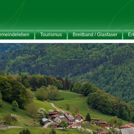
emeindeleben
Tourismus
Breitband / Glasfaser
Er