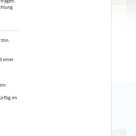
 tragen.
chtung
ztin.
d einer
ein
ürftig im