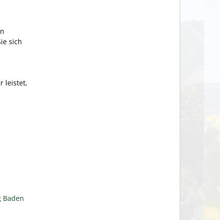
en
ie sich
 leistet,
g Baden