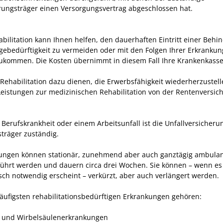
rungsträger einen Versorgungsvertrag abgeschlossen hat.
abilitation kann Ihnen helfen, den dauerhaften Eintritt einer Behi
egebedürftigkeit zu vermeiden oder mit den Folgen Ihrer Erkrankun
ukommen. Die Kosten übernimmt in diesem Fall Ihre Krankenkasse
 Rehabilitation dazu dienen, die Erwerbsfähigkeit wiederherzustell
eistungen zur medizinischen Rehabilitation von der Rentenversic
.
 Berufskrankheit oder einem Arbeitsunfall ist die Unfallversicheru
sträger zuständig.
tungen können stationär, zunehmend aber auch ganztägig ambula
ührt werden und dauern circa drei Wochen. Sie können – wenn es
sch notwendig erscheint – verkürzt, aber auch verlängert werden.
äufigsten rehabilitationsbedürftigen Erkrankungen gehören:
­ und Wirbelsäulenerkrankungen