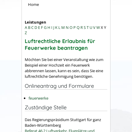
Home
Leistungen
A
B
C
D
E
F
G
H
I
J
K
L
M
N
O
P
Q
R
S
T
U
V
W
X
Y
Z
Luftrechtliche Erlaubnis für
Feuerwerke beantragen
Möchten Sie bei einer Veranstaltung wie zum
Beispiel einer Hochzeit ein Feuerwerk
abbrennen lassen, kann es sein, dass Sie eine
luftrechtliche Genehmigung benötigen.
Onlineantrag und Formulare
feuerwerke
Zuständige Stelle
Das Regierungspräsidium Stuttgart für ganz
Baden-Württemberg
Referat 46.2 Luftverkehr, Flugplätze und