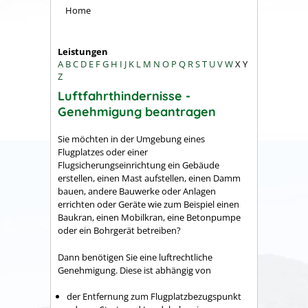
Home
Leistungen
A
B
C
D
E
F
G
H
I
J
K
L
M
N
O
P
Q
R
S
T
U
V
W
X
Y
Z
Luftfahrthindernisse -
Genehmigung beantragen
Sie möchten in der Umgebung eines
Flugplatzes oder einer
Flugsicherungseinrichtung ein Gebäude
erstellen,
einen Mast aufstellen,
einen Damm
bauen,
andere
Bauwerke oder
Anlagen
errichten oder
Geräte
wie zum Beispiel einen
Baukran, einen Mobilkran, eine Betonpumpe
oder ein Bohrgerät
betreiben?
Dann benötigen Sie eine luftrechtliche
Genehmigung. Diese ist abhängig von
der Entfernung zum Flugplatzbezugspunkt