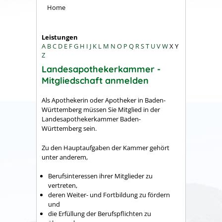
Home
Leistungen
A
B
C
D
E
F
G
H
I
J
K
L
M
N
O
P
Q
R
S
T
U
V
W
X
Y
Z
Landesapothekerkammer -
Mitgliedschaft anmelden
Als Apothekerin oder Apotheker in Baden-
Württemberg müssen Sie Mitglied in der
Landesapothekerkammer Baden-
Württemberg sein.
Zu den Hauptaufgaben der Kammer gehört
unter anderem,
Berufsinteressen ihrer Mitglieder zu
vertreten,
deren Weiter- und Fortbildung zu fördern
und
die Erfüllung der Berufspflichten zu