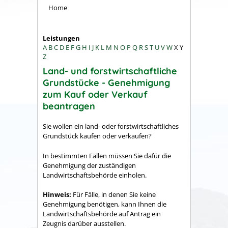
Home
Leistungen
A
B
C
D
E
F
G
H
I
J
K
L
M
N
O
P
Q
R
S
T
U
V
W
X
Y
Z
Land- und forstwirtschaftliche
Grundstücke - Genehmigung
zum Kauf oder Verkauf
beantragen
Sie wollen ein land- oder forstwirtschaftliches
Grundstück kaufen oder verkaufen?
In bestimmten Fällen müssen Sie dafür die
Genehmigung der zuständigen
Landwirtschaftsbehörde einholen.
Hinweis:
Für Fälle, in denen Sie keine
Genehmigung benötigen, kann Ihnen die
Landwirtschaftsbehörde auf Antrag ein
Zeugnis darüber ausstellen.