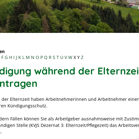
en
F
G
H
I
J
K
L
M
N
O
P
Q
R
S
T
U
V
W
X
Y
Z
digung während der Elternzei
ntragen
der Elternzeit haben Arbeitnehmerinnen und Arbeitnehmer eine
ren Kündigungsschutz.
dern Fällen können Sie als Arbeitgeber ausnahmsweise mit Zust
ndigen Stelle (KVJS Dezernat 3: Elternzeit/Pflegezeit) das Arbeitsve
.