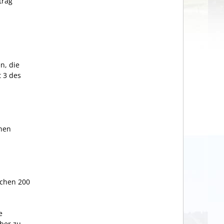
trag
n, die
t 3 des
chen
chen 200
e
eber zu