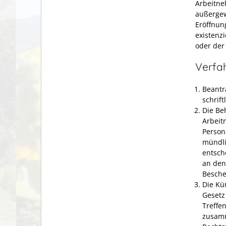
Arbeitne
außergew
Eröffnun
existenz
oder der
Verfa
Beantr
schrift
Die Be
Arbeit
Person
mündli
entsch
an den
Beschei
Die Kü
Gesetz
Treffe
zusamm