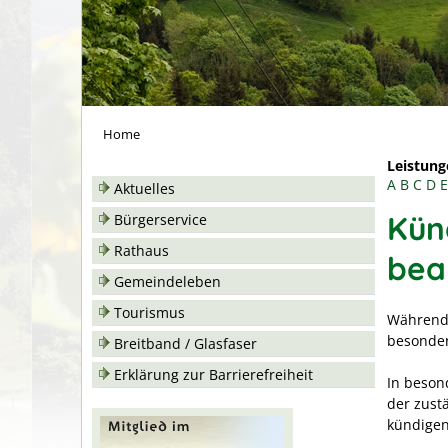
Home
Leistung
A
B
C
D
E
Aktuelles
Kün
Bürgerservice
Rathaus
bea
Gemeindeleben
Tourismus
Während 
besonde
Breitband / Glasfaser
Erklärung zur Barrierefreiheit
In beson
der zustä
kündigen