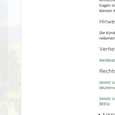
tragen s
können A
Hinwe
Die Künd
nebenei
Verti
Merkblat
Recht
Gesetz z
(Mutters
Gesetz z
BEEG):
§ 18 K