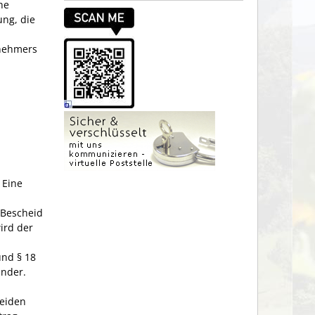
he
ng, die
tnehmers
.
Eine
 Bescheid
ird der
und § 18
ander.
beiden