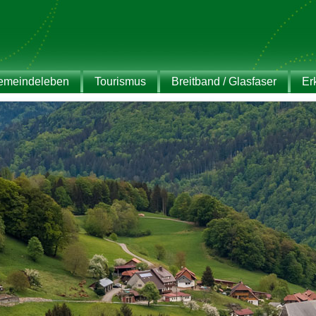
emeindeleben
Tourismus
Breitband / Glasfaser
Er