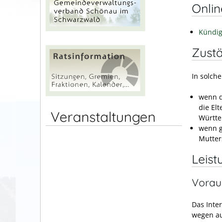
Onli
Kündig
Zustä
In solch
wenn d
die El
Veranstaltungen
Württe
wenn g
Mutter
Leist
Vorau
Das Inte
wegen au