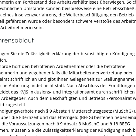
hmerin am Fortbestand des Arbeitsverhältnisses überwiegen.
Solc
öhnlichen Umstände können beispielsweise eine Betriebsschließu
g eines Insolvenzverfahrens, die Weiterbeschäftigung den Betrieb
iell gefährden würde oder besonders schwere Verstöße des Arbei
 Arbeitnehmerin sein.
hrensablauf
agen Sie die Zulässigkeitserklärung der beabsichtigten Kündigung
lich.
hörde hört den betroffenen Arbeitnehmer oder die betroffene
nehmerin und gegebenenfalls die Mitarbeitendenvertretung oder
alrat schriftlich an und gibt ihnen Gelegenheit zur Stellungnahme
che Anhörung findet nicht statt. Nach Abschluss der Ermittlungen
eidet das KVJS Inklusions- und Integrationsamt durch schriftlichen
 Arbeitgeber. Auch dem Beschäftigten und Betriebs-/Personalrat w
d zugestellt.
ndigungsverbote nach § 9 Absatz 1 Mutterschutzgesetz (MuSchG) 
 über die Elternzeit und das Elterngeld (BEEG) bestehen nebenein
n die Voraussetzungen nach § 9 Absatz 3 MuSchG und § 18 BEEG
en, müssen Sie die Zulässigkeitserklärung der Kündigung nach 