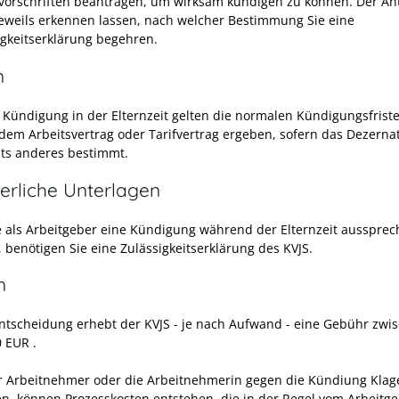
vorschriften beantragen, um wirksam kündigen zu können. Der An
eweils erkennen lassen, nach welcher Bestimmung Sie eine
igkeitserklärung begehren.
n
r Kündigung in der Elternzeit gelten die normalen Kündigungsfriste
 dem Arbeitsvertrag oder Tarifvertrag ergeben, sofern das Dezerna
hts anderes bestimmt.
erliche Unterlagen
 als Arbeitgeber eine Kündigung während der Elternzeit ausspre
 benötigen Sie eine Zulässigkeitserklärung des KVJS.
n
Entscheidung erhebt der KVJS - je nach Aufwand - eine
Gebühr
zwis
 EUR .
er Arbeitnehmer oder die Arbeitnehmerin gegen die Kündiung Klag
en, können Prozesskosten entstehen, die in der Regel vom Arbeitg