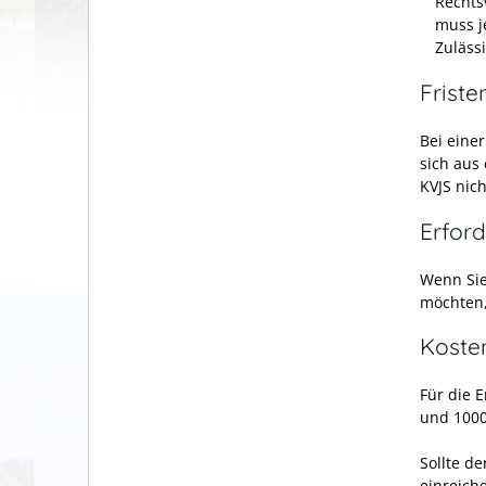
Rechts
muss j
Zuläss
Friste
Bei eine
sich aus
KVJS nic
Erford
Wenn Sie
möchten,
Koste
Für die 
und 1000
Sollte d
einreich