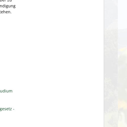
ündigung
tehen.
Studium
gesetz -