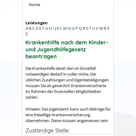
Home
Leistungen
A
B
C
D
E
F
G
H
I
J
K
L
M
N
O
P
Q
R
S
T
U
V
W
X
Y
Z
Krankenhilfe nach dem Kinder-
und Jugendhilfegesetz
beantragen
Die Krankenhilfe deckt den im Einzelfall
notwendigen Bedarf in voller Höhe. Die
üblichen Zuzahlungen und Eigenbeteiligungen
müssen Sie als gesetzlich Krankenversicherte
im Rahmen der finanziellen Möglichkeiten
zahlen.
Hinweis:
Das Jugendamt kann auch Beiträge für
eine freiwillige Krankenversicherung
übernehmen. Diese müssen angemessen sein.
Zuständige Stelle