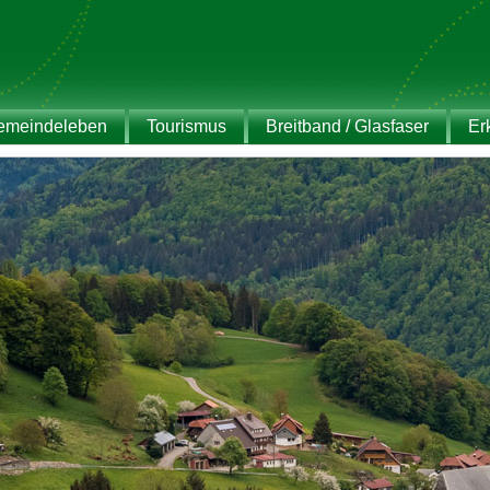
emeindeleben
Tourismus
Breitband / Glasfaser
Er