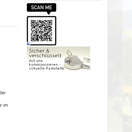
der
e im