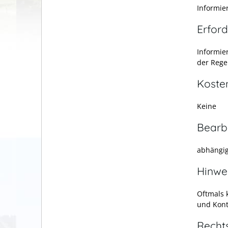
Informier
Erford
Informier
der Rege
Koste
Keine
Bearb
abhängig
Hinwe
Oftmals 
und Kont
Recht