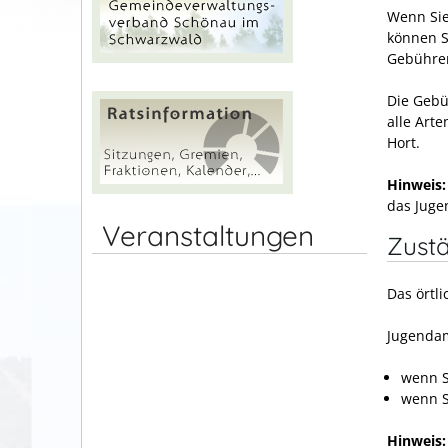
Wenn Sie
können S
Gebühren
Die Gebü
alle Art
Hort.
Hinweis:
das Jug
Veranstaltungen
Zustä
Das örtl
Jugendam
wenn S
wenn S
Hinweis: