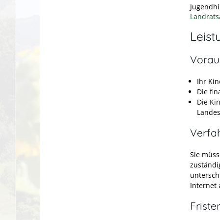
Jugendhi
Landrats
Leist
Vorau
Ihr Ki
Die fi
Die Ki
Landes
Verfa
Sie müss
zuständig
untersch
Internet
Friste