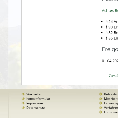
Achtes B
§ 24 A
§ 90 E
§ 82 B
§ 85 E
Freig
01.04.20
Zum S
Startseite
Behörde
Kontaktformular
Mitarbeit
Impressum
Lebensla
Datenschutz
Verfahre
Formular