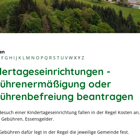
en
F
G
H
I
J
K
L
M
N
O
P
Q
R
S
T
U
V
W
X
Y
Z
dertageseinrichtungen -
ührenermäßigung oder
ührenbefreiung beantragen
Besuch einer Kindertageseinrichtung fallen in der Regel Kosten an,
Gebühren, Essensgelder.
Gebühren dafür legt in der Regel die jeweilige Gemeinde fest.