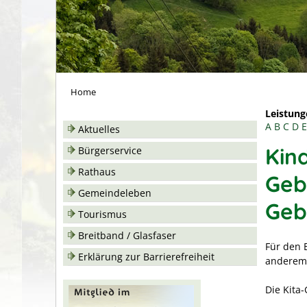
Home
Leistung
A
B
C
D
E
Aktuelles
Kin
Bürgerservice
Rathaus
Geb
Gemeindeleben
Geb
Tourismus
Breitband / Glasfaser
Für den 
Erklärung zur Barrierefreiheit
anderem 
Die Kita-