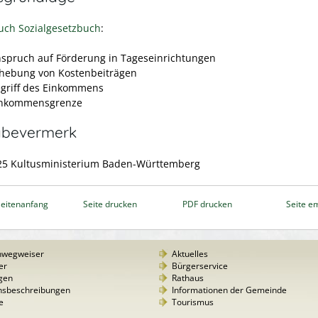
uch Sozialgesetzbuch
:
nspruch auf Förderung in Tageseinrichtungen
rhebung von Kostenbeiträgen
egriff des Einkommens
inkommensgrenze
abevermerk
25 Kultusministerium Baden-Württemberg
eitenanfang
Seite drucken
PDF drucken
Seite e
nwegweiser
Aktuelles
er
Bürgerservice
gen
Rathaus
nsbeschreibungen
Informationen der Gemeinde
e
Tourismus