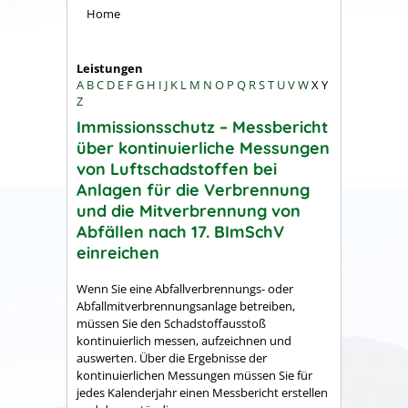
Home
Leistungen
A
B
C
D
E
F
G
H
I
J
K
L
M
N
O
P
Q
R
S
T
U
V
W
X
Y
Z
Immissionsschutz – Messbericht
über kontinuierliche Messungen
von Luftschadstoffen bei
Anlagen für die Verbrennung
und die Mitverbrennung von
Abfällen nach 17. BImSchV
einreichen
Wenn Sie eine Abfallverbrennungs- oder
Abfallmitverbrennungsanlage betreiben,
müssen Sie den Schadstoffausstoß
kontinuierlich messen, aufzeichnen und
auswerten. Über die Ergebnisse der
kontinuierlichen Messungen müssen Sie für
jedes Kalenderjahr einen Messbericht erstellen