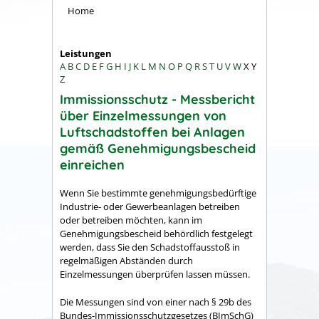
Home
Leistungen
A
B
C
D
E
F
G
H
I
J
K
L
M
N
O
P
Q
R
S
T
U
V
W
X
Y
Z
Immissionsschutz - Messbericht
über Einzelmessungen von
Luftschadstoffen bei Anlagen
gemäß Genehmigungsbescheid
einreichen
Wenn Sie bestimmte genehmigungsbedürftige
Industrie- oder Gewerbeanlagen betreiben
oder betreiben möchten, kann im
Genehmigungsbescheid behördlich festgelegt
werden, dass Sie den Schadstoffausstoß in
regelmäßigen Abständen durch
Einzelmessungen überprüfen lassen müssen.
Die Messungen sind von einer nach § 29b des
Bundes-Immissionsschutzgesetzes (BImSchG)