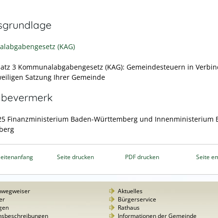
sgrundlage
labgabengesetz (KAG)
satz 3 Kommunalabgabengesetz (KAG): Gemeindesteuern
in Verbi
weiligen Satzung Ihrer Gemeinde
abevermerk
25 Finanzministerium Baden-Württemberg und Innenministerium 
berg
eitenanfang
Seite drucken
PDF drucken
Seite e
nwegweiser
Aktuelles
er
Bürgerservice
gen
Rathaus
nsbeschreibungen
Informationen der Gemeinde