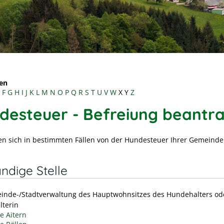
en
F
G
H
I
J
K
L
M
N
O
P
Q
R
S
T
U
V
W
X
Y
Z
desteuer - Befreiung beantr
en sich in bestimmten Fällen von der Hundesteuer Ihrer Gemeinde
ndige Stelle
inde-/Stadtverwaltung des Hauptwohnsitzes des Hundehalters od
terin
 Aitern