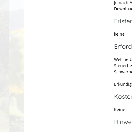
Je nach 
Download
Friste
keine
Erford
Welche U
Steuerbe
Schwerbe
Erkundig
Koste
Keine
Hinwe