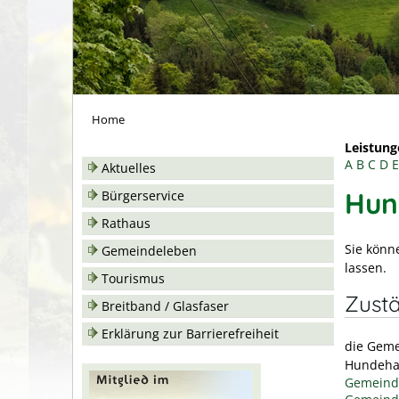
Home
Leistung
A
B
C
D
E
Aktuelles
Hun
Bürgerservice
Rathaus
Sie könn
Gemeindeleben
lassen.
Tourismus
Zustä
Breitband / Glasfaser
Erklärung zur Barrierefreiheit
die Geme
Hundehal
Gemeinde