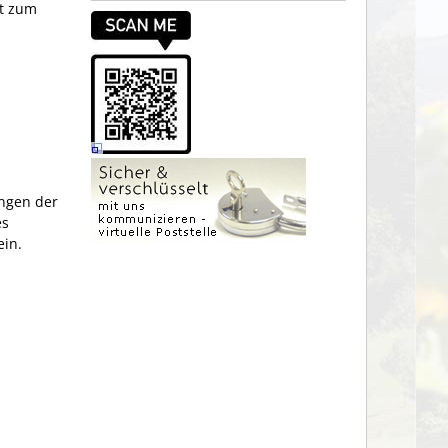
et zum
ungen der
es
ein.