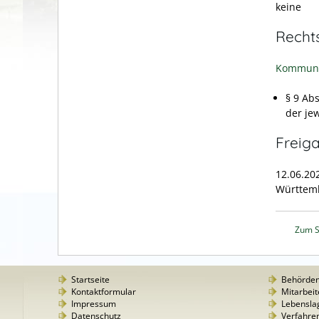
keine
Recht
Kommuna
§ 9 Ab
der je
Freig
12.06.20
Württem
Zum S
Startseite
Behörde
Kontaktformular
Mitarbeit
Impressum
Lebensla
Datenschutz
Verfahre