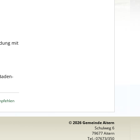
ndung mit
Baden-
mpfehlen
© 2026 Gemeinde Aitern
Schulweg 6
79677 Aitern
Tel.: 07673/350