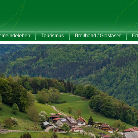
emeindeleben
Tourismus
Breitband / Glasfaser
Er